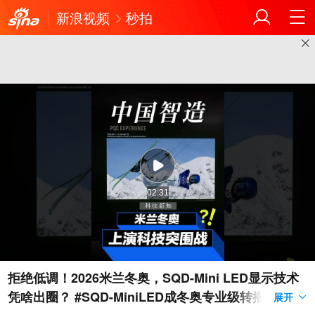
新浪视频
秒拍
02:31
拒绝低调！2026米兰冬奥，SQD-Mini LED显示技术
凭啥出圈？ #SQD-MiniLED成冬奥专业级转播显示设
展开