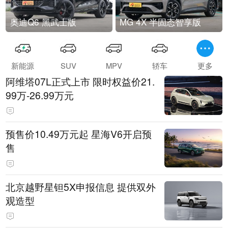
奥迪Q6 黑武士版
MG 4X 半固态智享版
新能源
SUV
MPV
轿车
更多
阿维塔07L正式上市 限时权益价21.
99万-26.99万元
预售价10.49万元起 星海V6开启预
售
北京越野星钽5X申报信息 提供双外
观造型