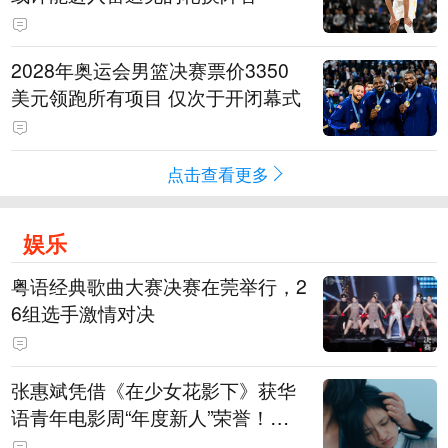
2028年奥运会男篮决赛票价3350
美元领跑所有项目 仅次于开闭幕式
点击查看更多
娱乐
粤语经典歌曲大赛决赛在莞举行，2
6组选手激情对决
张惠斌凭借《在少女花影下》获华
语青年电影周“年度新人”荣誉！该
电影全程在广州取景，采用粤语对