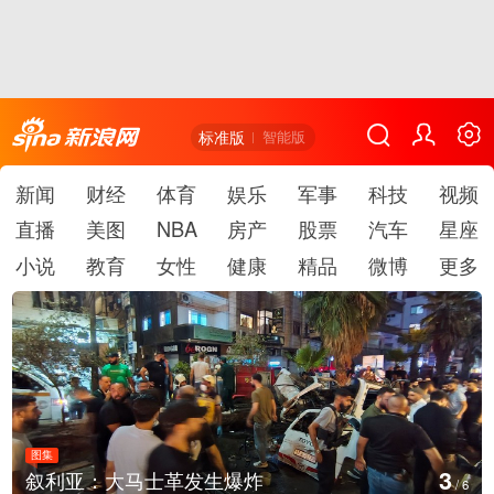
标准版
智能版
新闻
财经
体育
娱乐
军事
科技
视频
直播
美图
NBA
房产
股票
汽车
星座
小说
教育
女性
健康
精品
微博
更多
图集
3
叙利亚：大马士革发生爆炸
/
6