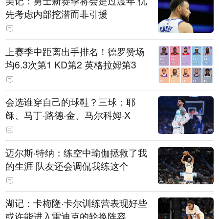
美记：勇士新赛季将会是过渡年 优
先考虑内部挖潜而非引援
上赛季中距离出手排名！德罗赞场
均6.3次第1 KD第2 英格拉姆第3
会选谁穿自己的球鞋？三球：耶
稣、马丁·路德·金、马尔科姆·X
迈尔斯·特纳：练空中瑜伽拯救了我
的生涯 队友还会调侃我练这个
湖记：卡梅隆·卡尔训练营表现好些
或许能进入雷迪克的轮换阵容