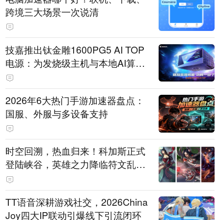
跨境三大场景一次说清
技嘉推出钛金雕1600PG5 AI TOP
电源：为发烧级主机与本地AI算力
打造旗舰供电方案
2026年6大热门手游加速器盘点：
国服、外服与多设备支持
时空回溯，热血归来！科加斯正式
登陆峡谷，英雄之力降临符文乱
斗！
TT语音深耕游戏社交，2026China
Joy四大IP联动引爆线下引流闭环