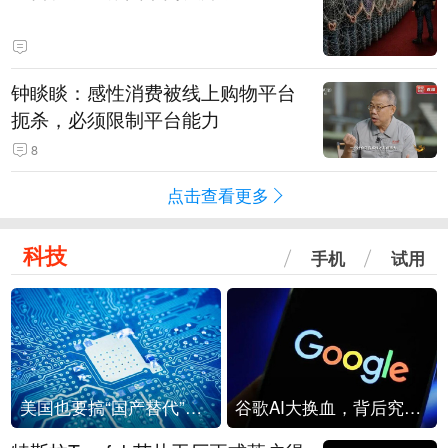
钟睒睒：感性消费被线上购物平台
扼杀，必须限制平台能力
8
点击查看更多
科技
手机
试用
美国也要搞“国产替代”？先算清三笔账
谷歌AI大换血，背后究竟发生了什么？