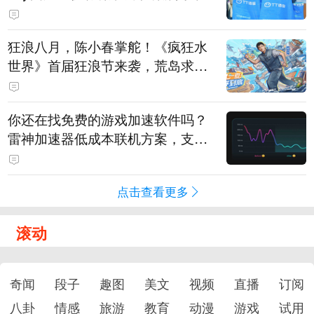
狂浪八月，陈小春掌舵！《疯狂水
世界》首届狂浪节来袭，荒岛求生
直播即将开启
你还在找免费的游戏加速软件吗？
雷神加速器低成本联机方案，支持
免费试用
点击查看更多
滚动
奇闻
段子
趣图
美文
视频
直播
订阅
八卦
情感
旅游
教育
动漫
游戏
试用