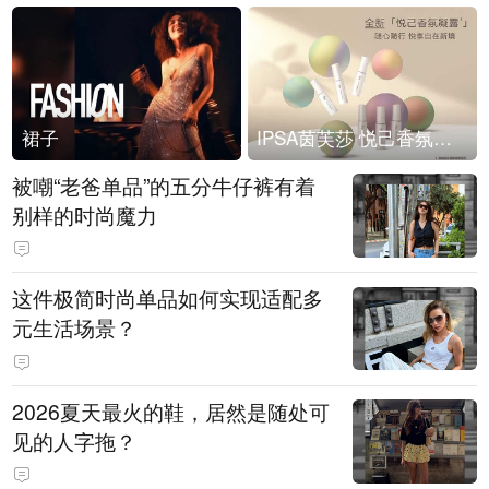
裙子
IPSA茵芙莎 悦己香氛凝露上市
被嘲“老爸单品”的五分牛仔裤有着
别样的时尚魔力
这件极简时尚单品如何实现适配多
元生活场景？
2026夏天最火的鞋，居然是随处可
见的人字拖？