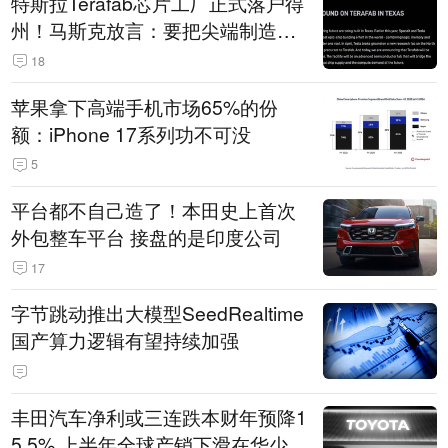
特斯拉Terafab芯片工厂正式落户得
州！马斯克放言：要把尖端制造带
回美国
18
苹果拿下高端手机市场65%的份
额：iPhone 17系列功不可没
5
平台都不自己造了！本田史上首次
外包整车平台 接盘的是印度公司
17
字节跳动推出大模型SeedRealtime
国产算力逻辑有望持续加强
丰田汽车净利或三连跌本财年预降1
5.5% 上半年全球产销下滑在华少卖