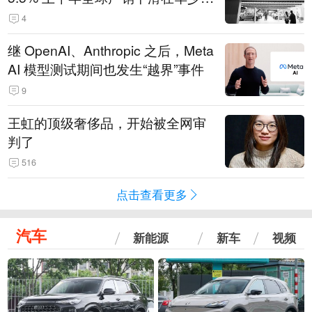
14.3万辆
4
继 OpenAI、Anthropic 之后，Meta
AI 模型测试期间也发生“越界”事件
9
王虹的顶级奢侈品，开始被全网审
判了
516
点击查看更多
汽车
新能源
新车
视频