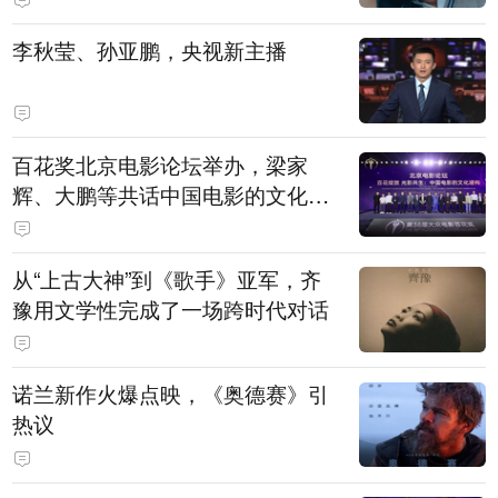
白，主演均为广州本土演员
李秋莹、孙亚鹏，央视新主播
百花奖北京电影论坛举办，梁家
辉、大鹏等共话中国电影的文化建
构
从“上古大神”到《歌手》亚军，齐
豫用文学性完成了一场跨时代对话
诺兰新作火爆点映，《奥德赛》引
热议