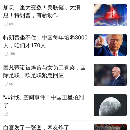
加息，重大变数！美联储，大消
息！特朗普，有新动作
69
特朗普坐不住：中国每年培养3000
人，咱们才170人
158
因凡蒂诺被爆曾与女员工有染，国
际足联、欧足联紧急回应
56
“非计划”空间事件！中国卫星拍到
了
白宫发了一张图，网友炸了