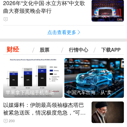
2026年“文化中国·水立方杯”中文歌
曲大赛颁奖晚会举行
点击查看更多
财经
股票
行情中心
下载APP
苹果拿下高端手机市场65%的份额：iPhone 17系列功不可没
中国汽车出海：从“卖出去”到“走进去”
以媒爆料：伊朗最高领袖穆杰塔巴
被紧急送医，情况极度危急，“可能
随时会死去”
200