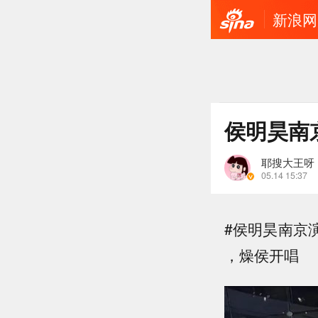
新浪网
侯明昊南
耶搜大王呀
05.14 15:37
#侯明昊南京演
，燥侯开唱