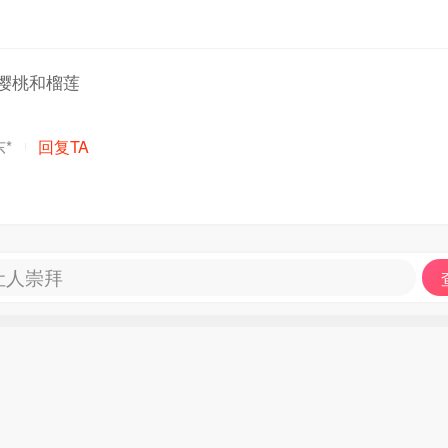
樱桃和榴莲
*
回复TA
让人崇拜