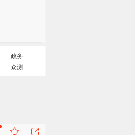
政务
众测
7