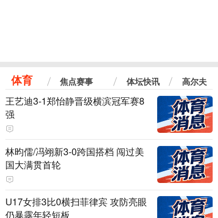
体育
焦点赛事
体坛快讯
高尔夫
王艺迪3-1郑怡静晋级横滨冠军赛8
强
林昀儒/冯翊新3-0跨国搭档 闯过美
国大满贯首轮
U17女排3比0横扫菲律宾 攻防亮眼
仍暴露年轻短板