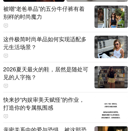
被嘲“老爸单品”的五分牛仔裤有着
别样的时尚魔力
这件极简时尚单品如何实现适配多
元生活场景？
2026夏天最火的鞋，居然是随处可
见的人字拖？
快来抄“内娱审美天赋怪”的作业，
打造你的专属氛围感
亲密关系中的爱与恐惧，被这部恐