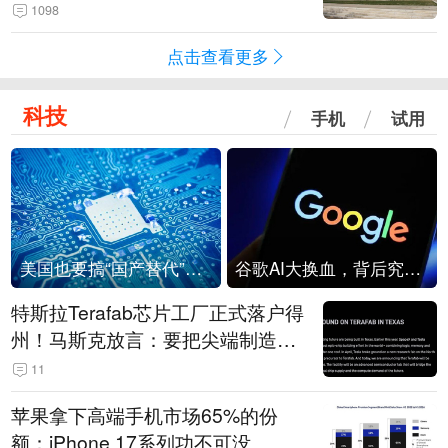
1098
点击查看更多
科技
手机
试用
美国也要搞“国产替代”？先算清三笔账
谷歌AI大换血，背后究竟发生了什么？
特斯拉Terafab芯片工厂正式落户得
州！马斯克放言：要把尖端制造带
回美国
11
苹果拿下高端手机市场65%的份
额：iPhone 17系列功不可没