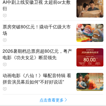
AI中剧上线安徽卫视 太超前or太敷
衍
票房突破80亿元！撬动千亿级大市
场
2026暑期档总票房超80亿元，粤产
电影《功夫女足》断层领先
动画电影《八仙！》曝配音特辑 看
拼音演员幕后如何“不好好说话”
点击查看更多