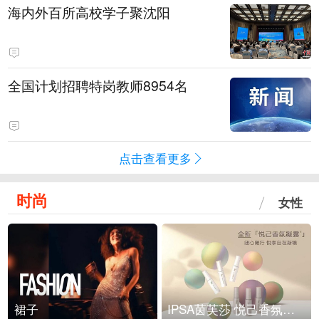
海内外百所高校学子聚沈阳
全国计划招聘特岗教师8954名
点击查看更多
时尚
女性
裙子
IPSA茵芙莎 悦己香氛凝露上市