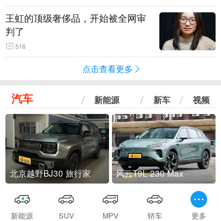
王虹的顶级奢侈品，开始被全网审
判了
516
点击查看更多
汽车
新能源
新车
视频
北京越野BJ30 旅行家
风云T9L 230 Max
新能源
SUV
MPV
轿车
更多