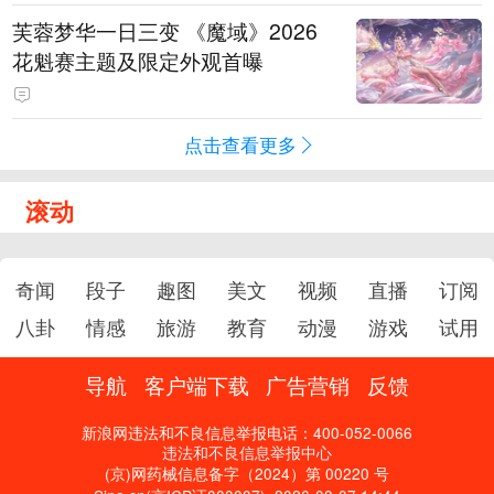
芙蓉梦华一日三变 《魔域》2026
花魁赛主题及限定外观首曝
点击查看更多
滚动
奇闻
段子
趣图
美文
视频
直播
订阅
八卦
情感
旅游
教育
动漫
游戏
试用
导航
客户端下载
广告营销
反馈
新浪网违法和不良信息举报电话：400-052-0066
违法和不良信息举报中心
(京)网药械信息备字（2024）第 00220 号