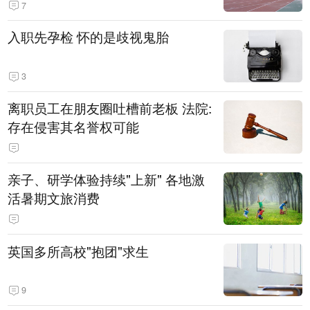
7
入职先孕检 怀的是歧视鬼胎
3
离职员工在朋友圈吐槽前老板 法院:
存在侵害其名誉权可能
亲子、研学体验持续"上新" 各地激
活暑期文旅消费
英国多所高校"抱团"求生
9