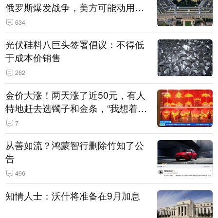
俄罗斯爆发战争，美方可能动用战
术核武器
634
光伏硅料八巨头签署倡议：不得低
于成本价销售
262
金价大涨！两天涨了近50元，有人
特地赶去选镯子和金条，“我想着买
起来可以保值，小批量进一些货”
7
从善如流？鸿蒙智行删除竹知了公
告
496
知情人士：沃什将准备在9月加息