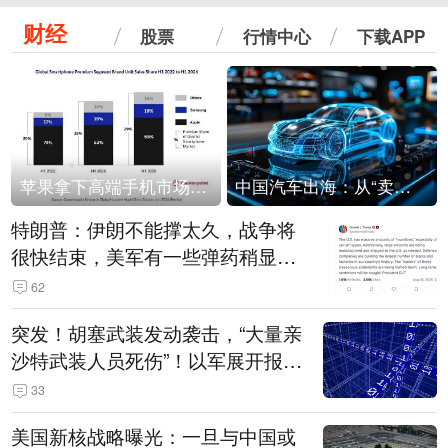
财经
股票
行情中心
下载APP
苹果拿下高端手机市场65%的份额：iPhone 17系列功不可没
中国汽车出海：从“卖出去”到“走进去”
特朗普：伊朗不能撑太久，战争将
很快结束，美军有一些弹药稍显紧
张！伊朗公布拟议的海峡管理文本
62
突发！胡塞武装发动袭击，“大量亲
沙特武装人员死伤”！以军展开报复
性空袭
33
美国新核战略曝光：一旦与中国或