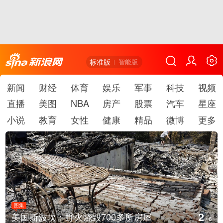
标准版
智能版
新闻
财经
体育
娱乐
军事
科技
视频
直播
美图
NBA
房产
股票
汽车
星座
小说
教育
女性
健康
精品
微博
更多
图集
2
美国斯波坎：野火烧毁700多所房屋
/
6