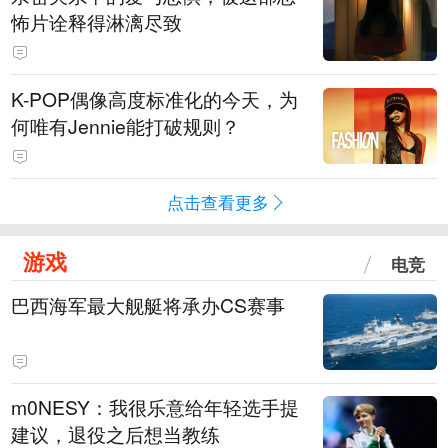
怖片诠释得淋漓尽致
K-POP偶像高度标准化的今天，为
何唯有Jennie能打破规则？
点击查看更多
游戏
电竞
巴西海军最大舰艇将承办CS赛事
m0NESY：我很乐意给年轻选手提
建议，退役之后想当教练