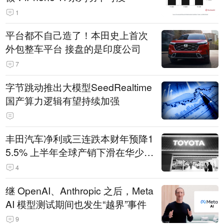
1
平台都不自己造了！本田史上首次
外包整车平台 接盘的是印度公司
7
字节跳动推出大模型SeedRealtime
国产算力逻辑有望持续加强
丰田汽车净利或三连跌本财年预降1
5.5% 上半年全球产销下滑在华少卖
14.3万辆
4
继 OpenAI、Anthropic 之后，Meta
AI 模型测试期间也发生“越界”事件
9