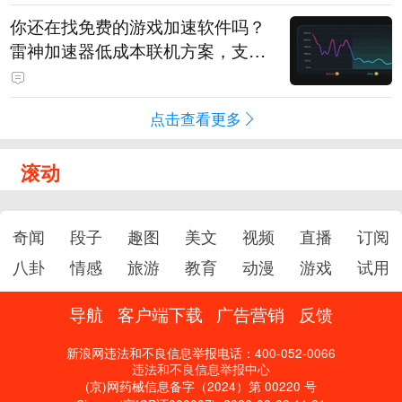
你还在找免费的游戏加速软件吗？
雷神加速器低成本联机方案，支持
免费试用
点击查看更多
滚动
奇闻
段子
趣图
美文
视频
直播
订阅
八卦
情感
旅游
教育
动漫
游戏
试用
导航
客户端下载
广告营销
反馈
新浪网违法和不良信息举报电话：400-052-0066
违法和不良信息举报中心
(京)网药械信息备字（2024）第 00220 号