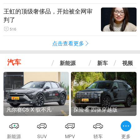
王虹的顶级奢侈品，开始被全网审
判了
516
点击查看更多
汽车
新能源
新车
视频
凡尔赛C5 X 驭不凡
探险者 四驱穿越版
新能源
SUV
MPV
轿车
更多