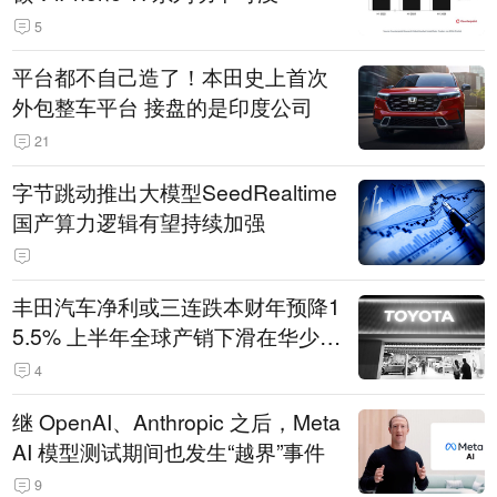
5
平台都不自己造了！本田史上首次
外包整车平台 接盘的是印度公司
21
字节跳动推出大模型SeedRealtime
国产算力逻辑有望持续加强
丰田汽车净利或三连跌本财年预降1
5.5% 上半年全球产销下滑在华少卖
14.3万辆
4
继 OpenAI、Anthropic 之后，Meta
AI 模型测试期间也发生“越界”事件
9