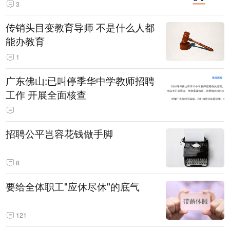
3
传销头目变教育导师 不是什么人都
能办教育
1
广东佛山:已叫停季华中学教师招聘
工作 开展全面核查
招聘公平岂容花钱做手脚
8
要给全体职工"应休尽休"的底气
121