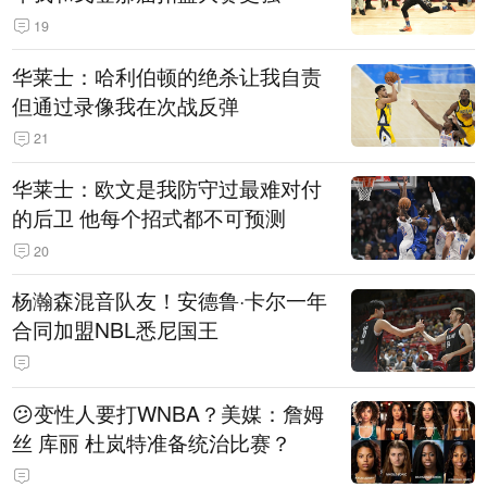
19
华莱士：哈利伯顿的绝杀让我自责
但通过录像我在次战反弹
21
华莱士：欧文是我防守过最难对付
的后卫 他每个招式都不可预测
20
杨瀚森混音队友！安德鲁·卡尔一年
合同加盟NBL悉尼国王
😕变性人要打WNBA？美媒：詹姆
丝 库丽 杜岚特准备统治比赛？