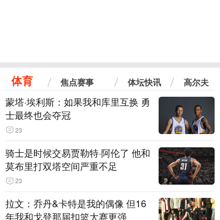
体育
焦点赛事
体坛快讯
高尔夫
蒙塔·埃利斯：如果我和库里互换 勇
士最终也会夺冠
23
骑士是时候交易贾勒特·阿伦了 他和
莫布里打双塔空间严重不足
23
拉文：乔丹&卡特是我的偶像 但16
年我和戈登那届扣篮大赛更强