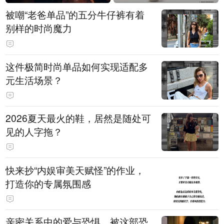
被嘲“老爸单品”的五分牛仔裤有着
别样的时尚魔力
这件极简时尚单品如何实现适配多
元生活场景？
2026夏天最火的鞋，居然是随处可
见的人字拖？
快来抄“内娱审美天赋怪”的作业，
打造你的专属氛围感
亲密关系中的爱与恐惧，被这部恐