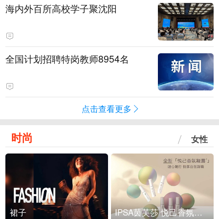
海内外百所高校学子聚沈阳
全国计划招聘特岗教师8954名
点击查看更多
时尚
女性
裙子
IPSA茵芙莎 悦己香氛凝露上市