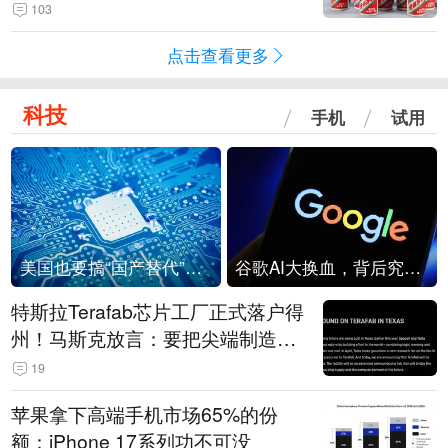
103
点击查看更多
科技
手机
试用
美国也要搞“国产替代”？先算清三笔账
谷歌AI大换血，背后究竟发生了什么？
特斯拉Terafab芯片工厂正式落户得
州！马斯克放言：要把尖端制造带
回美国
19
苹果拿下高端手机市场65%的份
额：iPhone 17系列功不可没