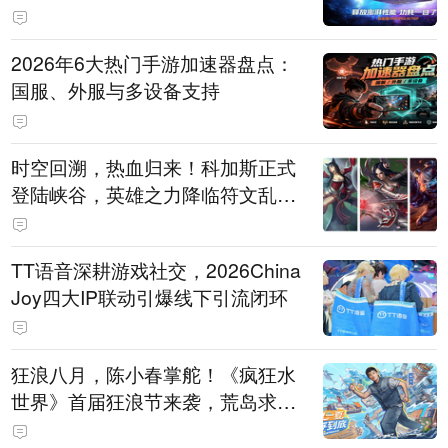
打造旗舰供电方案
2026年6大热门手游加速器盘点：
国服、外服与多设备支持
时空回溯，热血归来！科加斯正式
登陆峡谷，英雄之力降临符文乱
斗！
TT语音深耕游戏社交，2026China
Joy四大IP联动引爆线下引流闭环
狂浪八月，陈小春掌舵！《疯狂水
世界》首届狂浪节来袭，荒岛求生
直播即将开启