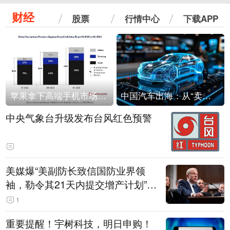
财经
股票
行情中心
下载APP
苹果拿下高端手机市场65%的份额：iPhone 17系列功不可没
中国汽车出海：从“卖出去”到“走进去”
中央气象台升级发布台风红色预警
美媒爆“美副防长致信国防业界领
袖，勒令其21天内提交增产计划”，
五角大楼回应
1
重要提醒！宇树科技，明日申购！