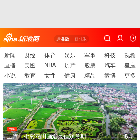
标准版
智能版
新闻
财经
体育
娱乐
军事
科技
视频
直播
美图
NBA
房产
股票
汽车
星座
小说
教育
女性
健康
精品
微博
更多
图集
6
上海：七彩稻田画迎最佳观赏期
/
6