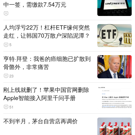
中一签，需缴款7.54万元
人均浮亏22万！杠杆ETF缘何突然
走红，让韩国70万散户深陷泥潭？
5
亨特·拜登：我爸的癌细胞已扩散到
骨骼外，非常痛苦
23
刚上线就删了！苹果中国官网删除
Apple智能接入阿里千问手册
51
不到半月，茅台自营店再调价