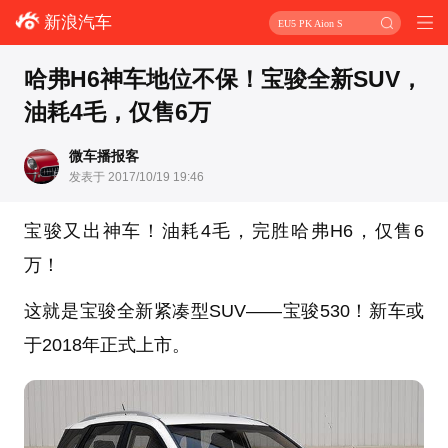
新浪汽车
EU5 PK Aion S
哈弗H6神车地位不保！宝骏全新SUV，
油耗4毛，仅售6万
微车播报客
发表于 2017/10/19 19:46
宝骏又出神车！油耗4毛，完胜哈弗H6，仅售6
万！
这就是宝骏全新紧凑型SUV——宝骏530！新车或
于2018年正式上市。