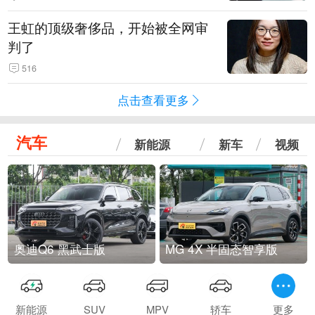
王虹的顶级奢侈品，开始被全网审
判了
516
点击查看更多
汽车
新能源
新车
视频
奥迪Q6 黑武士版
MG 4X 半固态智享版
新能源
SUV
MPV
轿车
更多