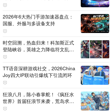
打造旗舰供电方案
2026年6大热门手游加速器盘点：
国服、外服与多设备支持
时空回溯，热血归来！科加斯正式
登陆峡谷，英雄之力降临符文乱
斗！
TT语音深耕游戏社交，2026China
Joy四大IP联动引爆线下引流闭环
狂浪八月，陈小春掌舵！《疯狂水
世界》首届狂浪节来袭，荒岛求生
直播即将开启