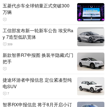
五菱代步车全球销量正式突破300
万辆
工信部发布新一轮新车公告 埃安Ra
y 7造型低趴宽体
309
新款智界R7申报图 换装半隐藏式门
把手
捷途环游者申报信息 定位紧凑型纯
电SUV
7
智界RX申报信息 将于8月开启小订