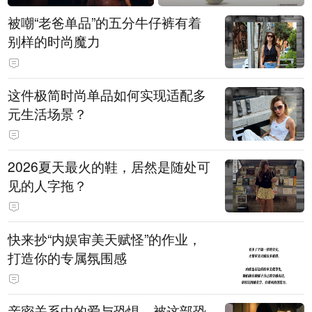
被嘲“老爸单品”的五分牛仔裤有着
别样的时尚魔力
这件极简时尚单品如何实现适配多
元生活场景？
2026夏天最火的鞋，居然是随处可
见的人字拖？
快来抄“内娱审美天赋怪”的作业，
打造你的专属氛围感
亲密关系中的爱与恐惧，被这部恐