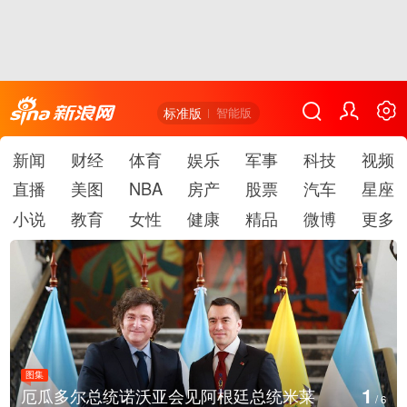
标准版
智能版
新闻
财经
体育
娱乐
军事
科技
视频
直播
美图
NBA
房产
股票
汽车
星座
小说
教育
女性
健康
精品
微博
更多
图集
1
厄瓜多尔总统诺沃亚会见阿根廷总统米莱
/
6