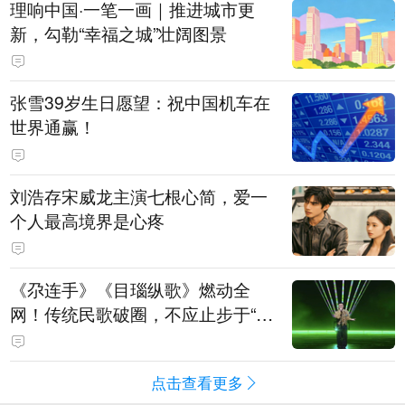
理响中国·一笔一画｜推进城市更
新，勾勒“幸福之城”壮阔图景
张雪39岁生日愿望：祝中国机车在
世界通赢！
刘浩存宋威龙主演七根心简，爱一
个人最高境界是心疼
《尕连手》《目瑙纵歌》燃动全
网！传统民歌破圈，不应止步于“上
头”
点击查看更多