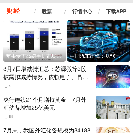
财经
股票
行情中心
下载APP
苹果拿下高端手机市场65%的份额：iPhone 17系列功不可没
中国汽车出海：从“卖出去”到“走进去”
8月7日增减持汇总：芯源微等3股
披露拟减持情况，依顿电子、晶华
微拟增持（表）
9
央行连续21个月增持黄金，7月外
汇储备增加25亿美元
99
7月末，我国外汇储备规模为34188