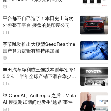
3
平台都不自己造了！本田史上首次
外包整车平台 接盘的是印度公司
8
字节跳动推出大模型SeedRealtime
国产算力逻辑有望持续加强
丰田汽车净利或三连跌本财年预降1
5.5% 上半年全球产销下滑在华少卖
14.3万辆
4
继 OpenAI、Anthropic 之后，Meta
AI 模型测试期间也发生“越界”事件
9