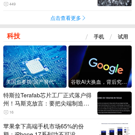
449
点击查看更多
科技
手机
试用
美国也要搞“国产替代”？先算清三笔账
谷歌AI大换血，背后究竟发生了什么？
特斯拉Terafab芯片工厂正式落户得
州！马斯克放言：要把尖端制造带
回美国
16
苹果拿下高端手机市场65%的份
额：iPhone 17系列功不可没