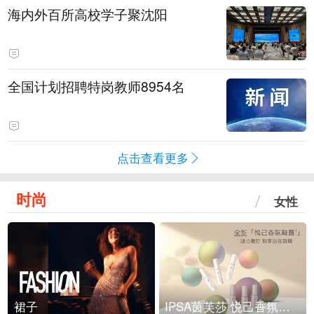
海内外百所高校学子聚沈阳
全国计划招聘特岗教师8954名
点击查看更多
时尚
女性
裙子
IPSA茵芙莎 悦己香氛凝露上市