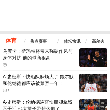
体育
焦点赛事
体坛快讯
高尔夫
乌度卡：斯玛特将带来强硬作风与
身体对抗 他的球商很高
A·史密斯：快船队麻烦大了 鲍尔默
和伦纳德都应该被禁赛一年！
7
A·史密斯：伦纳德逼宫快船却拿钱
不干活 他太擅长带薪休假了