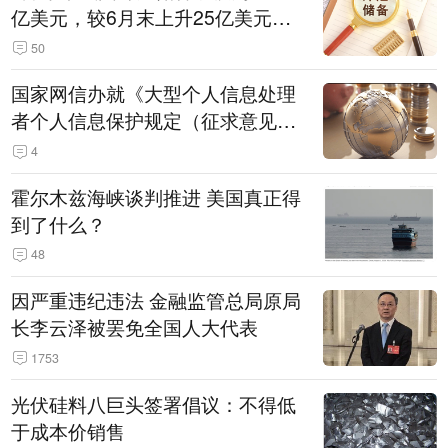
亿美元，较6月末上升25亿美元，
升幅为0.07%
50
国家网信办就《大型个人信息处理
者个人信息保护规定（征求意见
稿）》公开征求意见
4
霍尔木兹海峡谈判推进 美国真正得
到了什么？
48
因严重违纪违法 金融监管总局原局
长李云泽被罢免全国人大代表
1753
光伏硅料八巨头签署倡议：不得低
于成本价销售