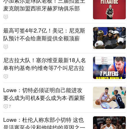
小加索尔是球队老板！三届扣篮王
麦克朗加盟西班牙赫罗纳俱乐部
最高可签4年2.7亿！美记：尼克斯
队预计不会给唐斯提供全额顶薪
尼古拉大队！塞尔维亚最新18人名
单有约基奇/约维奇等7个叫尼古拉
Lowe：切特必须证明自己能进攻
要么成为司机&要么成为本·西蒙斯
7
Lowe：杜伦人称东部小切特 这也
是活塞至今没和他续约的原因之一