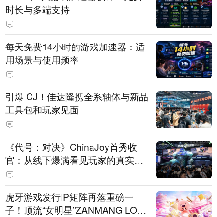
时长与多端支持
每天免费14小时的游戏加速器：适
用场景与使用频率
引爆 CJ！佳达隆携全系轴体与新品
工具包和玩家见面
《代号：对决》ChinaJoy首秀收
官：从线下爆满看见玩家的真实期
待
虎牙游戏发行IP矩阵再落重磅一
子！顶流“女明星”ZANMANG LOO