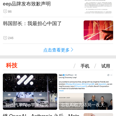
eep品牌发布致歉声明
86
韩国部长：我最担心中国了
246
点击查看更多
科技
手机
试用
智己汽车App苹果端突然“下架”
谷歌AI权力格局一夜大洗牌
继 OpenAI、Anthropic 之后，Meta