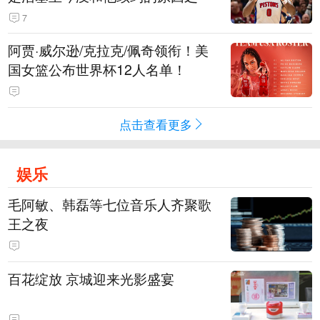
7
阿贾·威尔逊/克拉克/佩奇领衔！美
国女篮公布世界杯12人名单！
点击查看更多
娱乐
毛阿敏、韩磊等七位音乐人齐聚歌
王之夜
百花绽放 京城迎来光影盛宴