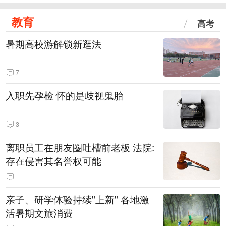
教育
高考
暑期高校游解锁新逛法
7
入职先孕检 怀的是歧视鬼胎
3
离职员工在朋友圈吐槽前老板 法院:
存在侵害其名誉权可能
亲子、研学体验持续"上新" 各地激
活暑期文旅消费