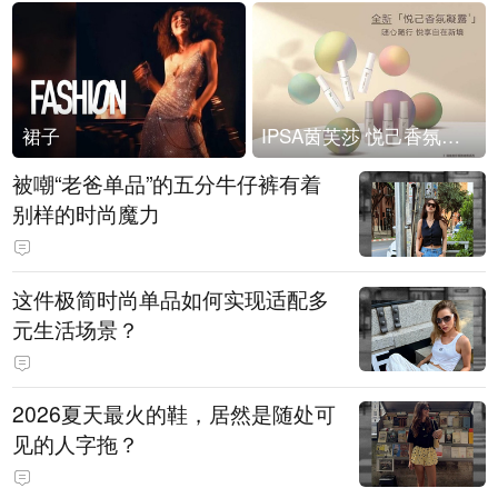
裙子
IPSA茵芙莎 悦己香氛凝露上市
被嘲“老爸单品”的五分牛仔裤有着
别样的时尚魔力
这件极简时尚单品如何实现适配多
元生活场景？
2026夏天最火的鞋，居然是随处可
见的人字拖？