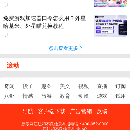
PY 正版3D消除手游《消消奇遇》
惊喜曝光
免费游戏加速器口令怎么用？外星
哈基米、外星喵兑换教程
点击查看更多
滚动
奇闻
段子
趣图
美文
视频
直播
订阅
八卦
情感
旅游
教育
动漫
游戏
试用
导航
客户端下载
广告营销
反馈
新浪网违法和不良信息举报电话：400-052-0066
违法和不良信息举报中心