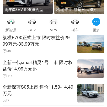
海豹08EV 905旗舰型
格瑞维亚 舒适PLUS版
新能源
SUV
MPV
轿车
更多
纵横F700正式上市 限时权益价29.
99万元-33.99万元
49
全新一代smart精灵1号上市 限时权
益价14.99万元起
116
全新深蓝S05上市 售价11.59-14.49
万元
7