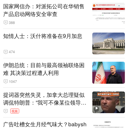
国家网信办：对派拓公司在华销售
产品启动网络安全审查
388
知情人士：沃什将准备在9月加息
474
伊朗总统：目前与最高领袖联络困
难 其决策过程遭人利用
1047
提词器突然失灵，加拿大总理疑似
调侃特朗普：“我可不像某位领导
人，把这当成一场阴谋”，全场哄笑
视频
广告吐槽女生月经气味大？babysh