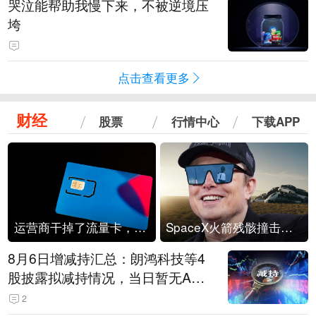
哭泣能帮助我慢下来，不被逆境压
垮
点击查看更多
财经
股票
行情中心
下载APP
运营商干掉了流量卡，他们真的玩不起了
SpaceX火箭残骸撞击月球
8月6日增减持汇总：朗鸿科技等4
股披露拟减持情况，当日暂无A股
公司披露拟增持情况（表）
2