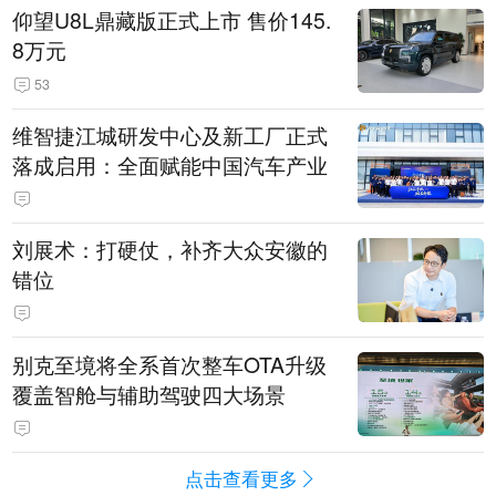
仰望U8L鼎藏版正式上市 售价145.
8万元
53
维智捷江城研发中心及新工厂正式
落成启用：全面赋能中国汽车产业
刘展术：打硬仗，补齐大众安徽的
错位
别克至境将全系首次整车OTA升级
覆盖智舱与辅助驾驶四大场景
点击查看更多