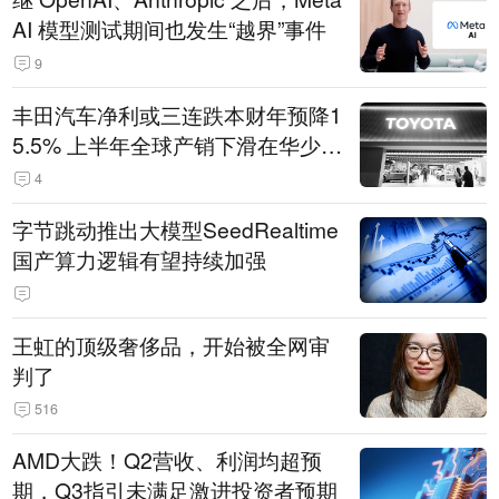
AI 模型测试期间也发生“越界”事件
9
丰田汽车净利或三连跌本财年预降1
5.5% 上半年全球产销下滑在华少卖
14.3万辆
4
字节跳动推出大模型SeedRealtime
国产算力逻辑有望持续加强
王虹的顶级奢侈品，开始被全网审
判了
516
AMD大跌！Q2营收、利润均超预
期，Q3指引未满足激进投资者预期