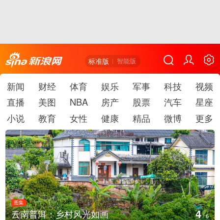
标准版
智能版
新闻
财经
体育
娱乐
军事
科技
视频
直播
美图
NBA
房产
股票
汽车
星座
小说
教育
女性
健康
精品
微博
更多
图集
4
云南普洱：乡村风光如画
/
6