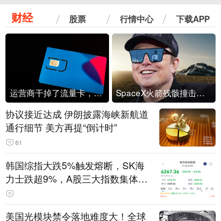
财经
股票
行情中心
下载APP
运营商干掉了流量卡，他们真的玩不起了
SpaceX火箭残骸撞击月球
协议接近达成 伊朗披露海峡新航道
通行细节 美方再提“倒计时”
61
韩国综指大跌5%触发熔断，SK海
力士跌超9%，A股三大指数集体低
开
美国光模块禁令落地难度大！全球