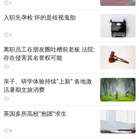
7
入职先孕检 怀的是歧视鬼胎
2
离职员工在朋友圈吐槽前老板 法院:
存在侵害其名誉权可能
亲子、研学体验持续"上新" 各地激
活暑期文旅消费
英国多所高校"抱团"求生
8