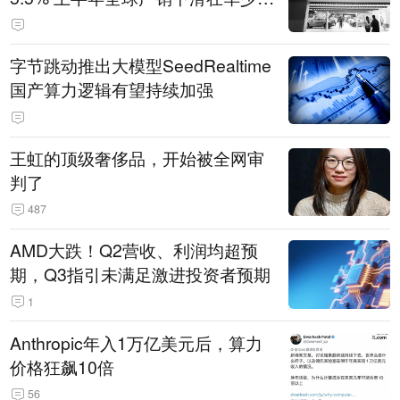
14.3万辆
字节跳动推出大模型SeedRealtime
国产算力逻辑有望持续加强
王虹的顶级奢侈品，开始被全网审
判了
487
AMD大跌！Q2营收、利润均超预
期，Q3指引未满足激进投资者预期
1
Anthropic年入1万亿美元后，算力
价格狂飙10倍
56