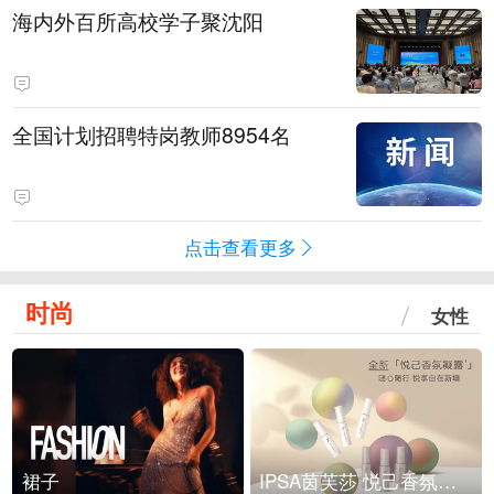
海内外百所高校学子聚沈阳
全国计划招聘特岗教师8954名
点击查看更多
时尚
女性
裙子
IPSA茵芙莎 悦己香氛凝露上市