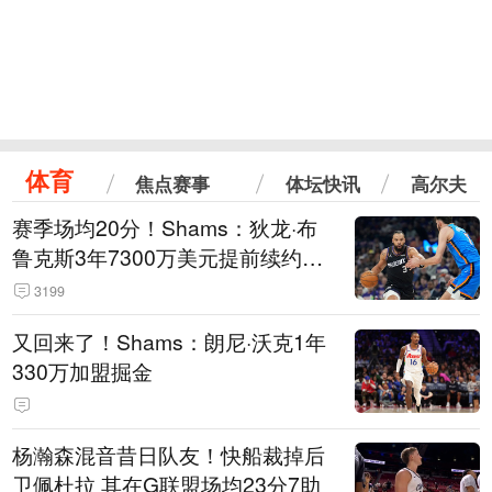
体育
焦点赛事
体坛快讯
高尔夫
赛季场均20分！Shams：狄龙·布
鲁克斯3年7300万美元提前续约太
阳
3199
又回来了！Shams：朗尼·沃克1年
330万加盟掘金
杨瀚森混音昔日队友！快船裁掉后
卫佩杜拉 其在G联盟场均23分7助