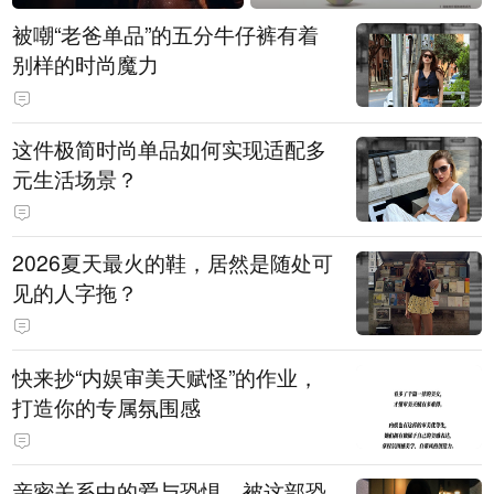
被嘲“老爸单品”的五分牛仔裤有着
别样的时尚魔力
这件极简时尚单品如何实现适配多
元生活场景？
2026夏天最火的鞋，居然是随处可
见的人字拖？
快来抄“内娱审美天赋怪”的作业，
打造你的专属氛围感
亲密关系中的爱与恐惧，被这部恐