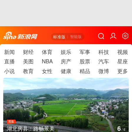
标准版
智能版
新闻
财经
体育
娱乐
军事
科技
视频
直播
美图
NBA
房产
股票
汽车
星座
小说
教育
女性
健康
精品
微博
更多
图集
6
湖北房县：路畅景美
/
6