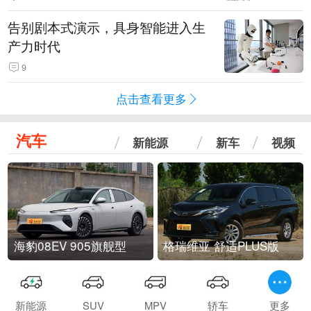
告别剧本式演示，具身智能进入生
产力时代
9
点击查看更多
汽车
新能源
新车
视频
海豹08EV 905旗舰型
格瑞维亚 舒适PLUS版
新能源
SUV
MPV
轿车
更多