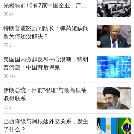
光模块前10有7家中国企业，产业
界人士：想“脱钩”并不容易
67
特朗普震怒质问防长：弹药短缺问
题为何还没解决？
5
美国国内掀起反AI中心浪潮，特朗
普污蔑：中国背后捣鬼
119
伊朗总统：目前“很难”与最高领袖
取得联系
8
巴西降级与阿根廷外交关系，发生
了什么？