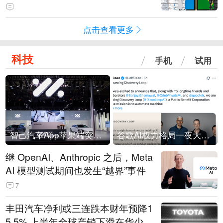
点击查看更多
科技
手机
试用
智己汽车App苹果端突然“下架”
谷歌AI权力格局一夜大洗牌
继 OpenAI、Anthropic 之后，Meta
AI 模型测试期间也发生“越界”事件
7
丰田汽车净利或三连跌本财年预降1
5.5% 上半年全球产销下滑在华少卖