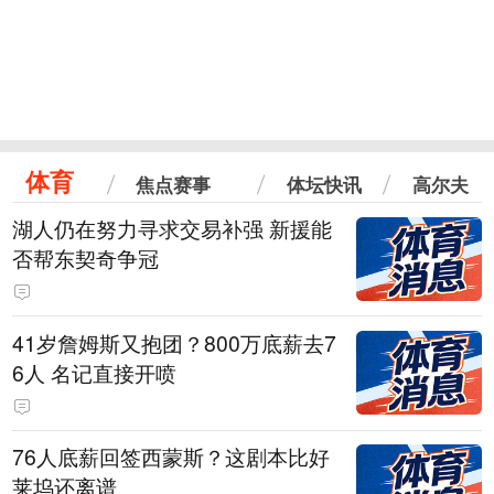
体育
焦点赛事
体坛快讯
高尔夫
湖人仍在努力寻求交易补强 新援能
否帮东契奇争冠
41岁詹姆斯又抱团？800万底薪去7
6人 名记直接开喷
76人底薪回签西蒙斯？这剧本比好
莱坞还离谱