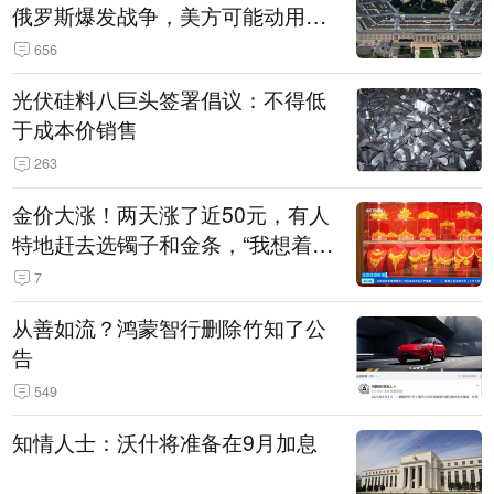
俄罗斯爆发战争，美方可能动用战
术核武器
656
光伏硅料八巨头签署倡议：不得低
于成本价销售
263
金价大涨！两天涨了近50元，有人
特地赶去选镯子和金条，“我想着买
起来可以保值，小批量进一些货”
7
从善如流？鸿蒙智行删除竹知了公
告
549
知情人士：沃什将准备在9月加息