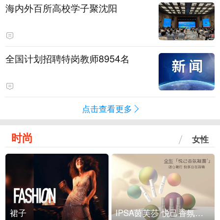
海内外百所高校学子聚沈阳
全国计划招聘特岗教师8954名
点击查看更多
时尚
女性
裙子
IPSA茵芙莎 悦己香氛凝露上市