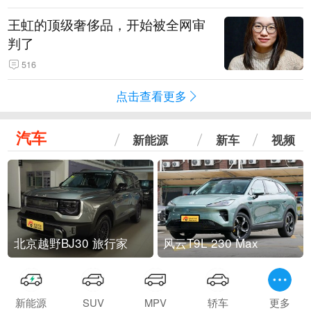
王虹的顶级奢侈品，开始被全网审
判了
516
点击查看更多
汽车
新能源
新车
视频
北京越野BJ30 旅行家
风云T9L 230 Max
新能源
SUV
MPV
轿车
更多