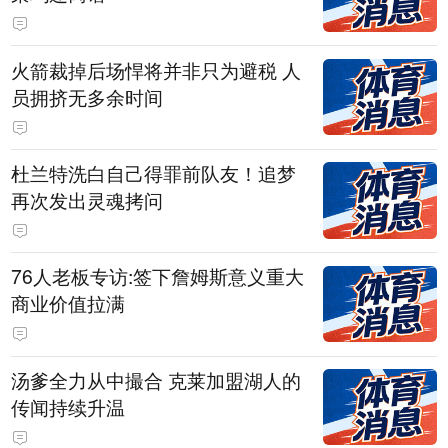
火箭裁掉后场悍将并非只为避税 人
员拥挤无多余时间
杜兰特洗白自己得罪前队友！追梦
再次发出灵魂拷问
76人老板专访:签下詹姆斯意义重大
商业价值拉满
汤爹全力从中撮合 克莱加盟湖人的
传闻持续升温