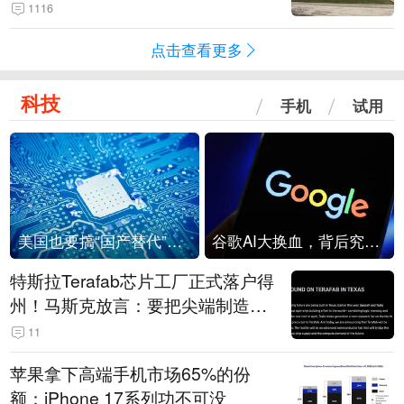
1116
点击查看更多
科技
手机
试用
美国也要搞“国产替代”？先算清三笔账
谷歌AI大换血，背后究竟发生了什么？
特斯拉Terafab芯片工厂正式落户得
州！马斯克放言：要把尖端制造带
回美国
11
苹果拿下高端手机市场65%的份
额：iPhone 17系列功不可没