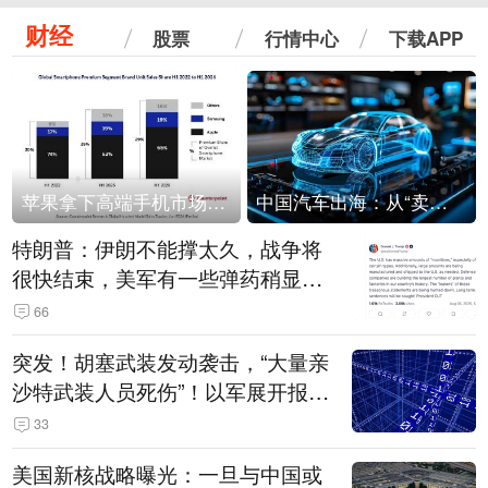
财经
股票
行情中心
下载APP
苹果拿下高端手机市场65%的份额：iPhone 17系列功不可没
中国汽车出海：从“卖出去”到“走进去”
特朗普：伊朗不能撑太久，战争将
很快结束，美军有一些弹药稍显紧
张！伊朗公布拟议的海峡管理文本
66
突发！胡塞武装发动袭击，“大量亲
沙特武装人员死伤”！以军展开报复
性空袭
33
美国新核战略曝光：一旦与中国或