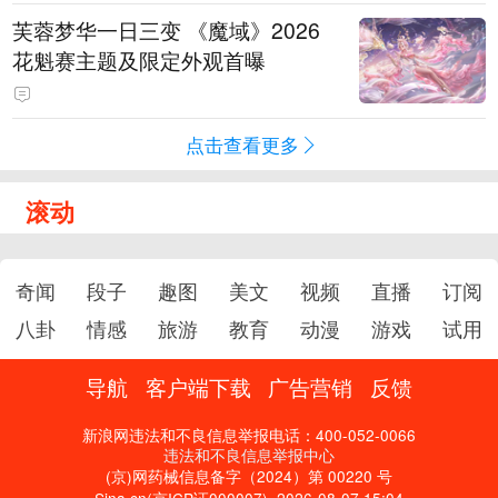
芙蓉梦华一日三变 《魔域》2026
花魁赛主题及限定外观首曝
点击查看更多
滚动
奇闻
段子
趣图
美文
视频
直播
订阅
八卦
情感
旅游
教育
动漫
游戏
试用
导航
客户端下载
广告营销
反馈
新浪网违法和不良信息举报电话：400-052-0066
违法和不良信息举报中心
(京)网药械信息备字（2024）第 00220 号
Sina.cn(京ICP证000007)
2026-08-07 15:04