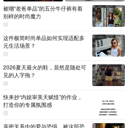
被嘲“老爸单品”的五分牛仔裤有着
别样的时尚魔力
这件极简时尚单品如何实现适配多
元生活场景？
2026夏天最火的鞋，居然是随处可
见的人字拖？
快来抄“内娱审美天赋怪”的作业，
打造你的专属氛围感
亲密关系中的爱与恐惧，被这部恐