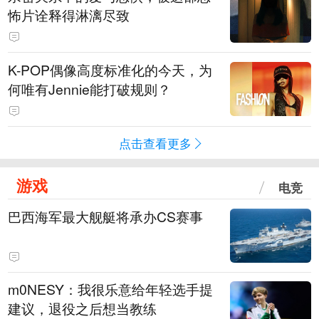
怖片诠释得淋漓尽致
K-POP偶像高度标准化的今天，为
何唯有Jennie能打破规则？
点击查看更多
游戏
电竞
巴西海军最大舰艇将承办CS赛事
m0NESY：我很乐意给年轻选手提
建议，退役之后想当教练