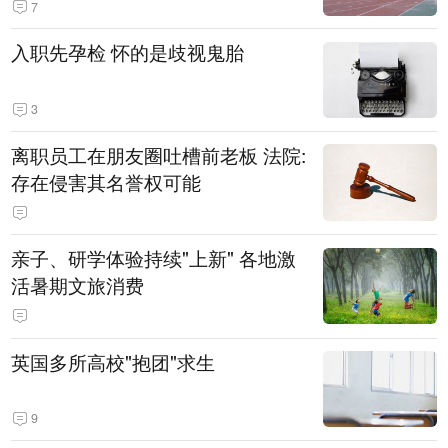
7
入职先孕检 怀的是歧视鬼胎
3
离职员工在朋友圈吐槽前老板 法院:
存在侵害其名誉权可能
亲子、研学体验持续"上新" 各地激
活暑期文旅消费
英国多所高校"抱团"求生
9