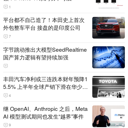
1
平台都不自己造了！本田史上首次
外包整车平台 接盘的是印度公司
7
字节跳动推出大模型SeedRealtime
国产算力逻辑有望持续加强
丰田汽车净利或三连跌本财年预降1
5.5% 上半年全球产销下滑在华少卖
14.3万辆
4
继 OpenAI、Anthropic 之后，Meta
AI 模型测试期间也发生“越界”事件
9