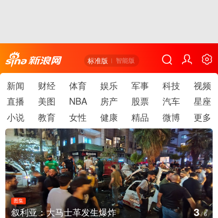
标准版
智能版
新闻
财经
体育
娱乐
军事
科技
视频
直播
美图
NBA
房产
股票
汽车
星座
小说
教育
女性
健康
精品
微博
更多
图集
4
云南弥勒：欢庆火把节
/
6