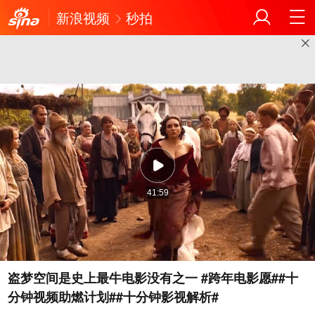
新浪视频
秒拍
41:59
盗梦空间是史上最牛电影没有之一 #跨年电影愿##十