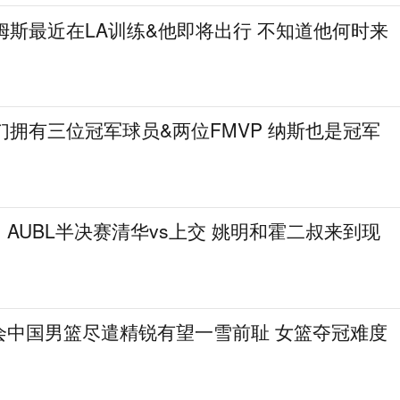
姆斯最近在LA训练&他即将出行 不知道他何时来
们拥有三位冠军球员&两位FMVP 纳斯也是冠军
AUBL半决赛清华vs上交 姚明和霍二叔来到现
会中国男篮尽遣精锐有望一雪前耻 女篮夺冠难度