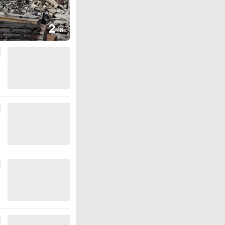
图集
2
叙利亚：大马士革发生爆炸
/
6