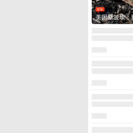
图集
美国斯波坎：