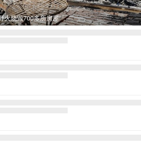
野火烧毁700多所房屋