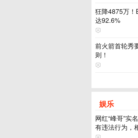
狂降4875万
达92.6%
前火箭首轮秀要
则！
娱乐
网红“峰哥”
有违法行为，
一一回应