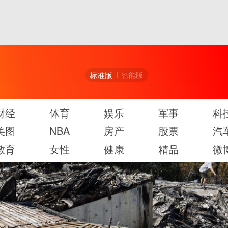
标准版
智能版
财经
体育
娱乐
军事
科
美图
NBA
房产
股票
汽
教育
女性
健康
精品
微