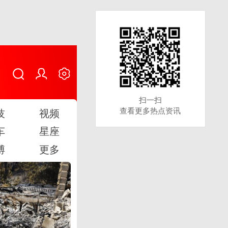
扫一扫
扫一扫
查看更多热点资讯
查看更多热点资讯
技
视频
车
星座
博
更多