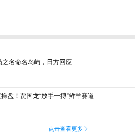
员之名命名岛屿，日方回应
全权操盘！贾国龙“放手一搏”鲜羊赛道
点击查看更多