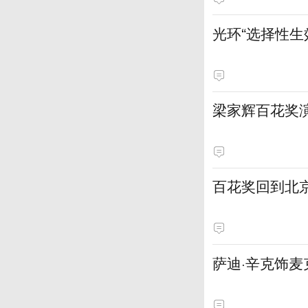
光环“选择性
梁家辉百花奖
百花奖回到北
萨迪·辛克饰