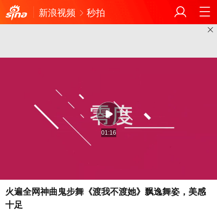
新浪视频
秒拍
01:16
火遍全网神曲鬼步舞《渡我不渡她》飘逸舞姿，美感
十足