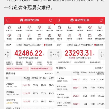
一出逆袭夺冠属实难得。