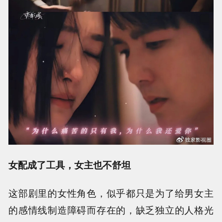
女配成了工具，女主也不舒坦
这部剧里的女性角色，似乎都只是为了给男女主
的感情线制造障碍而存在的，缺乏独立的人格光