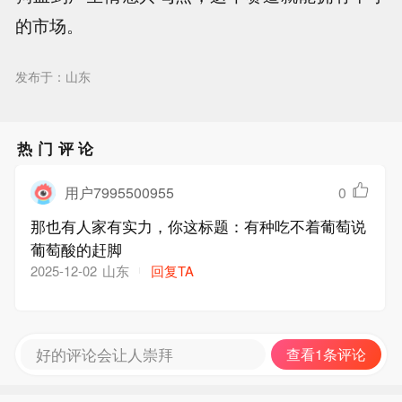
的市场。
发布于：山东
热门评论
用户7995500955
0
那也有人家有实力，你这标题：有种吃不着葡萄说
葡萄酸的赶脚
山东
回复TA
2025-12-02
好的评论会让人崇拜
查看1条评论