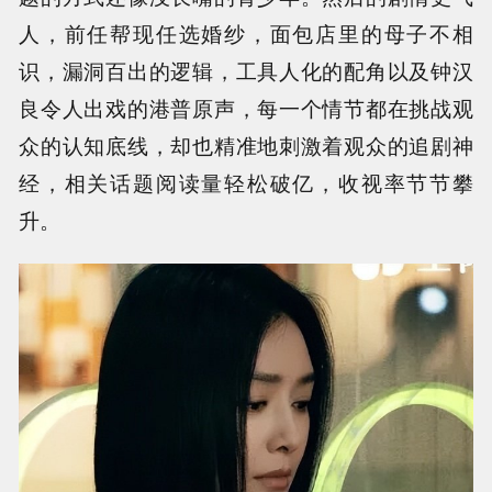
人，前任帮现任选婚纱，面包店里的母子不相
识，漏洞百出的逻辑，工具人化的配角以及钟汉
良令人出戏的港普原声，每一个情节都在挑战观
众的认知底线，却也精准地刺激着观众的追剧神
经，相关话题阅读量轻松破亿，收视率节节攀
升。