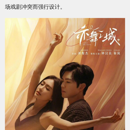
场戏剧冲突而强行设计。