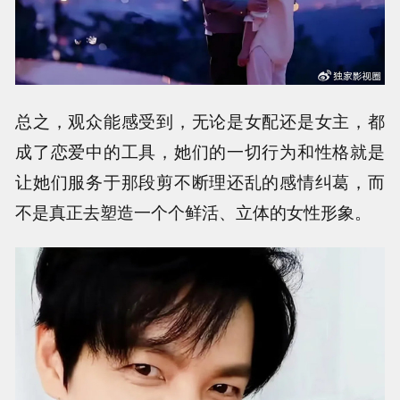
总之，观众能感受到，无论是女配还是女主，都
成了恋爱中的工具，她们的一切行为和性格就是
让她们服务于那段剪不断理还乱的感情纠葛，而
不是真正去塑造一个个鲜活、立体的女性形象。