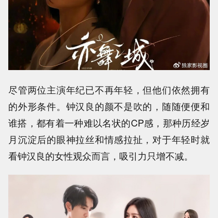
尽管两位主演年纪已不再年轻，但他们依然拥有
的外形条件。钟汉良的颜不是吹的，随随便便和
谁搭，都有着一种难以名状的CP感，那种历经岁
月沉淀后的眼神拉丝和情感拉扯，对于年轻时就
看钟汉良的女性观众而言，吸引力只增不减。