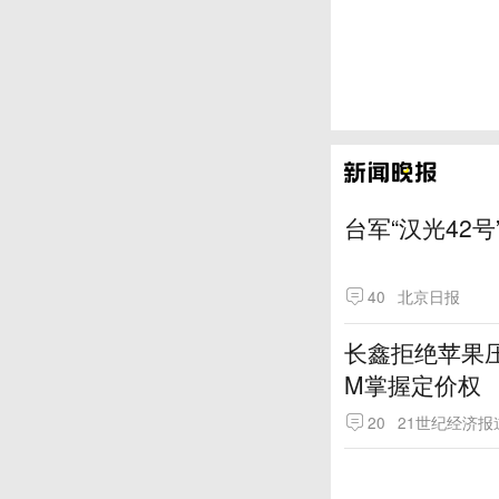
台军“汉光42号
40
北京日报
长鑫拒绝苹果压
M掌握定价权
20
21世纪经济报