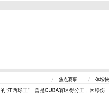
焦点赛事
体坛快
分的“江西球王”：曾是CUBA赛区得分王，因膝伤