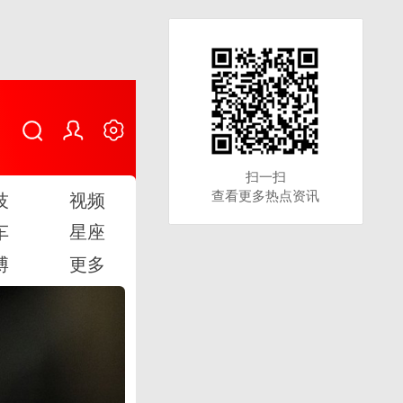
扫一扫
扫一扫
查看更多热点资讯
查看更多热点资讯
技
视频
车
星座
博
更多