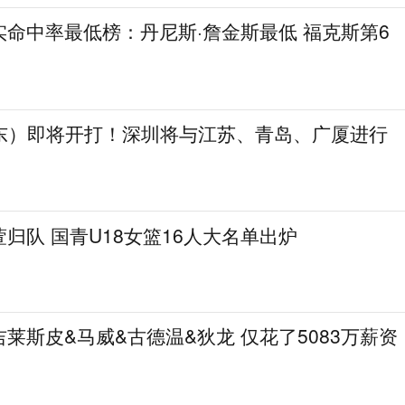
命中率最低榜：丹尼斯·詹金斯最低 福克斯第6
启东）即将开打！深圳将与江苏、青岛、广厦进行
归队 国青U18女篮16人大名单出炉
莱斯皮&马威&古德温&狄龙 仅花了5083万薪资