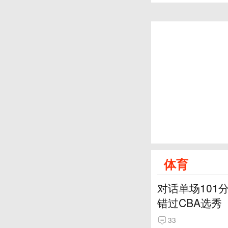
体育
对话单场101
错过CBA选秀
33