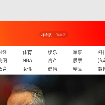
标准版
智能版
财经
体育
娱乐
军事
科
美图
NBA
房产
股票
汽
教育
女性
健康
精品
微