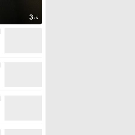
图集
4
安徽长丰：葡萄丰收采摘忙
/
6