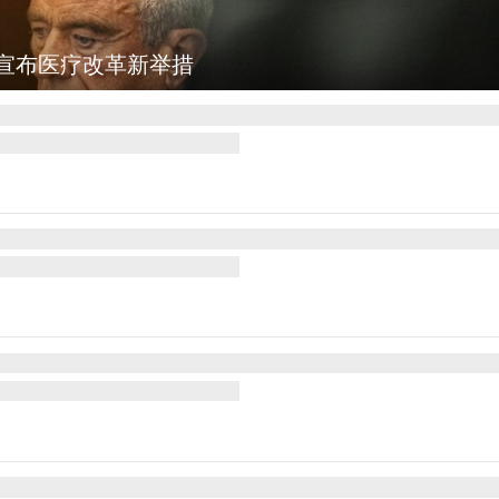
洱：乡村风光如画