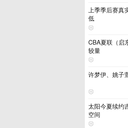
上季季后赛真实
低
CBA夏联（
较量
许梦伊、姚子萱
太阳今夏续约吉
空间