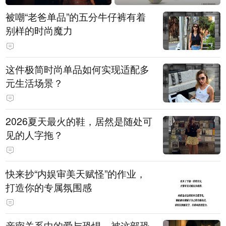
被嘲“老爸单品”的五分牛仔裤有着
别样的时尚魔力
这件极简时尚单品如何实现适配多
元生活场景？
2026夏天最火的鞋，居然是随处可
见的人字拖？
快来抄“内娱审美天赋怪”的作业，
打造你的专属氛围感
亲密关系中的爱与恐惧，被这部恐