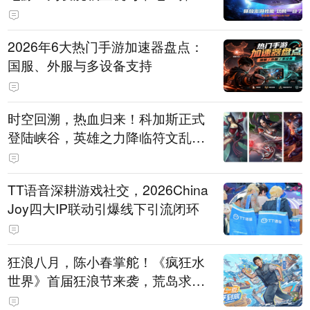
打造旗舰供电方案
2026年6大热门手游加速器盘点：
国服、外服与多设备支持
时空回溯，热血归来！科加斯正式
登陆峡谷，英雄之力降临符文乱
斗！
TT语音深耕游戏社交，2026China
Joy四大IP联动引爆线下引流闭环
狂浪八月，陈小春掌舵！《疯狂水
世界》首届狂浪节来袭，荒岛求生
直播即将开启