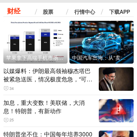
财经
股票
行情中心
下载APP
苹果拿下高端手机市场65%的份额：iPhone 17系列功不可没
中国汽车出海：从“卖出去”到“走进去”
以媒爆料：伊朗最高领袖穆杰塔巴
被紧急送医，情况极度危急，“可能
随时会死去”
34
加息，重大变数！美联储，大消
息！特朗普，有新动作
25
特朗普坐不住：中国每年培养3000