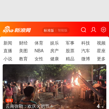
标准版
智能版
新闻
财经
体育
娱乐
军事
科技
视频
直播
美图
NBA
房产
股票
汽车
星座
小说
教育
女性
健康
精品
微博
更多
图集
5
勒：欢庆火把节
江西铅山：
/
6