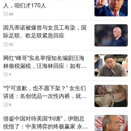
人，咱们才170人
89
因凡蒂诺被爆曾与女员工有染，国
际足联、欧足联紧急回应
43
网红“峰哥”实名举报知名编剧汪海
林偷税漏税，汪海林回应：如有违
法行为，相关机构自会进行评判和
4
处理
“宁可道歉，也不愿下架？” 女生们
讲述：名创优品一次性内裤，就
是“一次性社死”单品？
8
借鉴中国对待美国“纠缠”，伊朗总
统悟了：中美博弈的终极赢家 永远