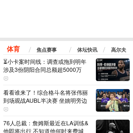
体育
焦点赛事
体坛快讯
高尔夫
⏳️小卡案时间线：调查或拖到明年
涉及3份阴阳合同总额超5000万
看看谁来了！综合格斗名将张伟丽
到场观战AUBL半决赛 坐姚明旁边
76人总裁：詹姆斯最近在LA训练&
他即将出行 不知道他何时来费城