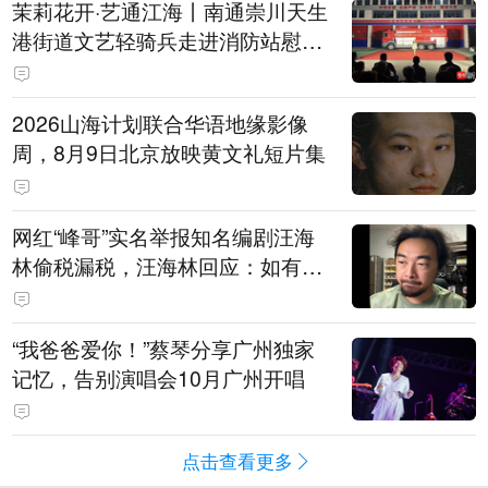
茉莉花开·艺通江海丨南通崇川天生
港街道文艺轻骑兵走进消防站慰问
火焰蓝
2026山海计划联合华语地缘影像
周，8月9日北京放映黄文礼短片集
网红“峰哥”实名举报知名编剧汪海
林偷税漏税，汪海林回应：如有违
法行为，相关机构自会进行评判和
处理，清者自清，无需一一回应
“我爸爸爱你！”蔡琴分享广州独家
记忆，告别演唱会10月广州开唱
点击查看更多