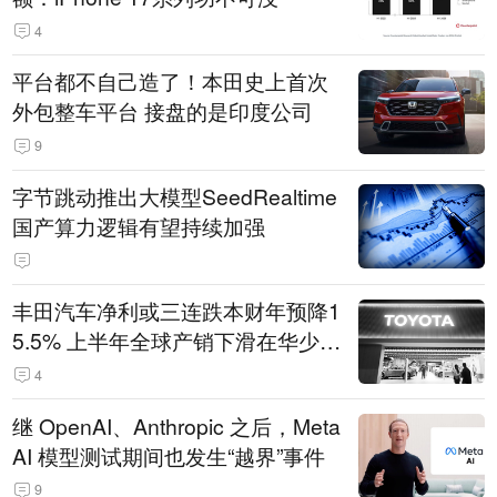
4
平台都不自己造了！本田史上首次
外包整车平台 接盘的是印度公司
9
字节跳动推出大模型SeedRealtime
国产算力逻辑有望持续加强
丰田汽车净利或三连跌本财年预降1
5.5% 上半年全球产销下滑在华少卖
14.3万辆
4
继 OpenAI、Anthropic 之后，Meta
AI 模型测试期间也发生“越界”事件
9