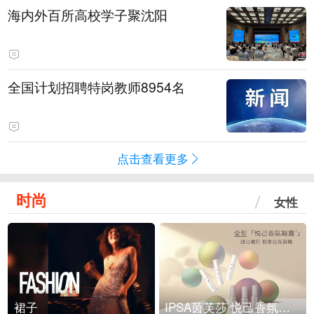
海内外百所高校学子聚沈阳
全国计划招聘特岗教师8954名
点击查看更多
时尚
女性
裙子
IPSA茵芙莎 悦己香氛凝露上市