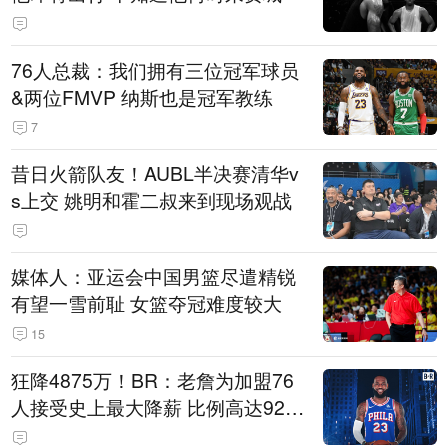
76人总裁：我们拥有三位冠军球员
&两位FMVP 纳斯也是冠军教练
7
昔日火箭队友！AUBL半决赛清华v
s上交 姚明和霍二叔来到现场观战
媒体人：亚运会中国男篮尽遣精锐
有望一雪前耻 女篮夺冠难度较大
15
狂降4875万！BR：老詹为加盟76
人接受史上最大降薪 比例高达92.
6%