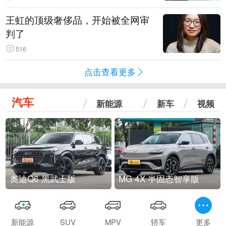
王虹的顶级奢侈品，开始被全网审
判了
516
点击查看更多
汽车
新能源
新车
视频
奥迪Q6 黑武士版
MG 4X 半固态智享版
新能源
SUV
MPV
轿车
更多