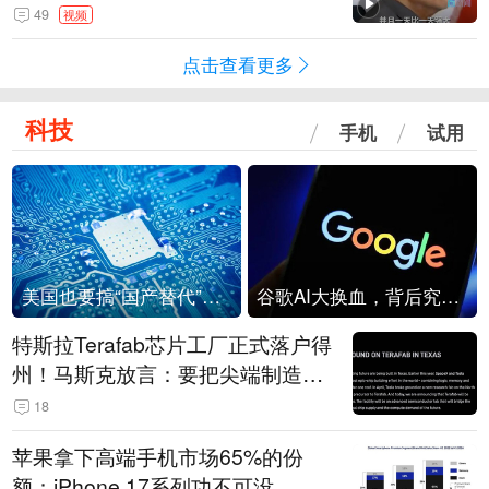
是埋头发展的那一国 伊朗要学中
49
视频
国“做好自己的事”
点击查看更多
科技
手机
试用
美国也要搞“国产替代”？先算清三笔账
谷歌AI大换血，背后究竟发生了什么？
特斯拉Terafab芯片工厂正式落户得
州！马斯克放言：要把尖端制造带
回美国
18
苹果拿下高端手机市场65%的份
额：iPhone 17系列功不可没