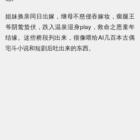
姐妹换亲同日出嫁，继母不慈侵吞嫁妆，瘸腿王
爷阴鸷蛰伏，跌入温泉湿身play，救命之恩童年
结缘。这些桥段列出来，很像喂给AI几百本古偶
宅斗小说和短剧后吐出来的东西。