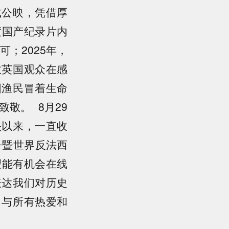
式公映，凭借厚
度国产纪录片内
；2025年，
数英国观众在感
国渔民冒着生命
敬。 8月29
映以来，一直收
争暨世界反法西
望能有机会在线
表达我们对历史
，与所有热爱和