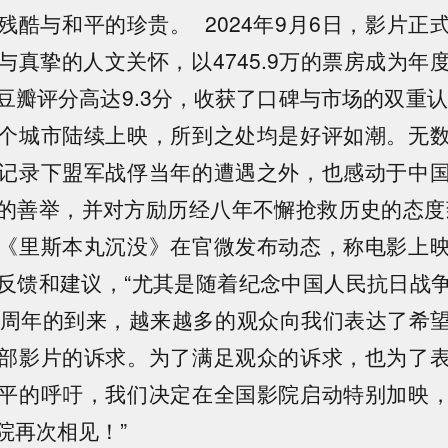
残酷与和平的珍贵。 2024年9月6日，影片正
与真挚的人文关怀，以4745.9万的票房成为年
豆瓣评分高达9.3分，收获了口碑与市场的双重认可
个城市陆续上映，所到之处均是好评如潮。无
记录下盟军战俘当年的遭遇之外，也感动于中
的善举，并对方励历经八年不懈抢救历史的态度致
《里斯本丸沉没》在官微发布动态，称电影上
反馈和建议，“尤其是随着纪念中国人民抗日战
0周年的到来，越来越多的观众向我们表达了希
部影片的诉求。为了满足观众的诉求，也为了
平的呼吁，我们决定在全国影院启动特别加映
院再次相见！”