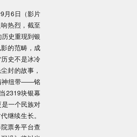
9月6日（影片
反响热烈，截至
的历史重现到银
电影的范畴，成
“历史不是冰冷
光尘封的故事，
精神纽带——铭
2319块银幕
更是一个民族对
时代继续生长。
影院票务平台查