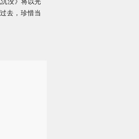
丸沉没》将以光
过去，珍惜当