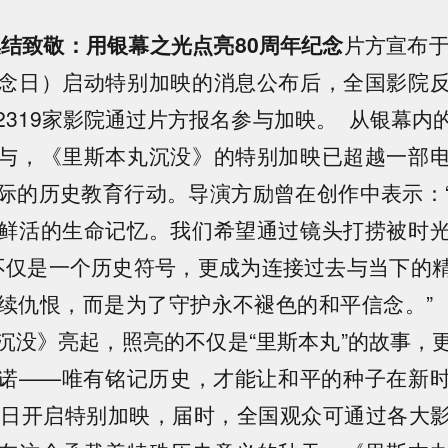
院集结致敬：用银幕之光点亮80周年纪念
片方宣布于
念日）启动特别加映的消息公布后，全国影院
2319家影院通过片方报名参与加映。 从银幕内
与，《里斯本丸沉没》的特别加映已超越一部
际的历史教育行动。导演方励曾在创作中表示：
鲜活的生命记忆。我们希望通过镜头打捞被时
’不仅是一个历史符号，更成为连接过去与当下的
续仇恨，而是为了守护永不褪色的和平信念。” 当
沉没》亮起，照亮的不仅是“里斯本丸”的故事，
诺——唯有铭记历史，才能让和平的种子在新
6日开启特别加映，届时，全国观众可通过各大