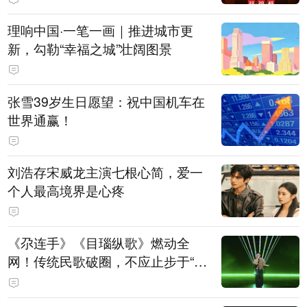
理响中国·一笔一画｜推进城市更
新，勾勒“幸福之城”壮阔图景
张雪39岁生日愿望：祝中国机车在
世界通赢！
刘浩存宋威龙主演七根心简，爱一
个人最高境界是心疼
《尕连手》《目瑙纵歌》燃动全
网！传统民歌破圈，不应止步于“上
头”