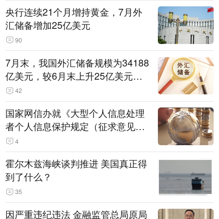
央行连续21个月增持黄金，7月外
汇储备增加25亿美元
90
7月末，我国外汇储备规模为34188
亿美元，较6月末上升25亿美元，
升幅为0.07%
42
国家网信办就《大型个人信息处理
者个人信息保护规定（征求意见
稿）》公开征求意见
4
霍尔木兹海峡谈判推进 美国真正得
到了什么？
35
因严重违纪违法 金融监管总局原局