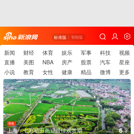
标准版
智能版
新闻
财经
体育
娱乐
军事
科技
视频
直播
美图
NBA
房产
股票
汽车
星座
小说
教育
女性
健康
精品
微博
更多
图集
6
上海：七彩稻田画迎最佳观赏期
/
6