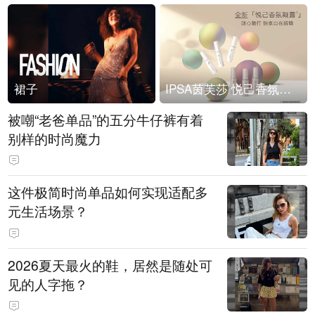
裙子
IPSA茵芙莎 悦己香氛凝露上市
被嘲“老爸单品”的五分牛仔裤有着
别样的时尚魔力
这件极简时尚单品如何实现适配多
元生活场景？
2026夏天最火的鞋，居然是随处可
见的人字拖？