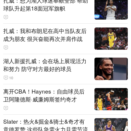
扎威：想为湖人球迷奉献全部 帮助
球队升起第18面冠军旗帜
扎威：我和布朗尼在高中当队友后
成为朋友 很兴奋能再次并肩作战
湖人新援扎威：会在场上展现活力
和努力 防守对方最好的球员
10
离开CBA！Haynes：自由球员后
卫阿隆德斯·威廉姆斯签约奇才
Slater：热火&掘金&骑士&奇才有
意德罗赞 这些队急需火力且需节流