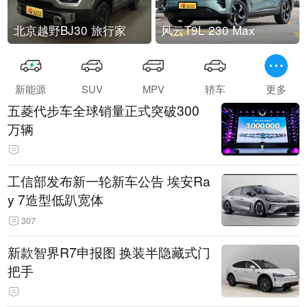
北京越野BJ30 旅行家
风云T9L 230 Max
新能源
SUV
MPV
轿车
更多
五菱代步车全球销量正式突破300
万辆
工信部发布新一轮新车公告 埃安Ra
y 7造型低趴宽体
307
新款智界R7申报图 换装半隐藏式门
把手