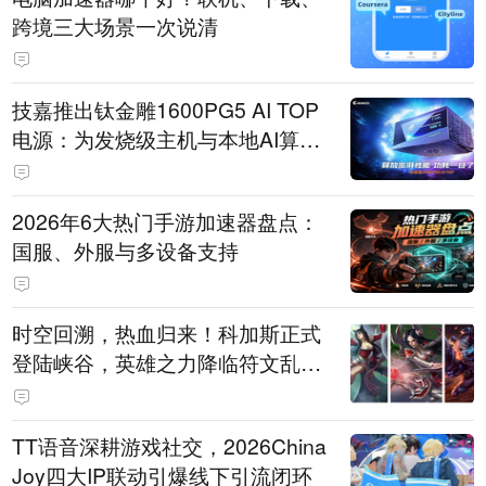
跨境三大场景一次说清
技嘉推出钛金雕1600PG5 AI TOP
电源：为发烧级主机与本地AI算力
打造旗舰供电方案
2026年6大热门手游加速器盘点：
国服、外服与多设备支持
时空回溯，热血归来！科加斯正式
登陆峡谷，英雄之力降临符文乱
斗！
TT语音深耕游戏社交，2026China
Joy四大IP联动引爆线下引流闭环