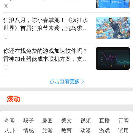
狂浪八月，陈小春掌舵！《疯狂水
世界》首届狂浪节来袭，荒岛求生
直播即将开启
你还在找免费的游戏加速软件吗？
雷神加速器低成本联机方案，支持
免费试用
点击查看更多
滚动
奇闻
段子
趣图
美文
视频
直播
订阅
八卦
情感
旅游
教育
动漫
游戏
试用