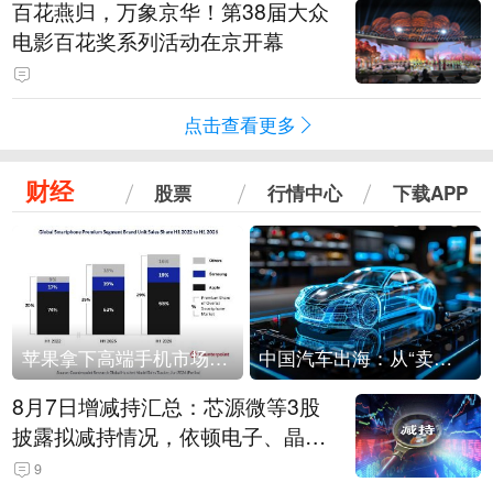
百花燕归，万象京华！第38届大众
电影百花奖系列活动在京开幕
点击查看更多
财经
股票
行情中心
下载APP
苹果拿下高端手机市场65%的份额：iPhone 17系列功不可没
中国汽车出海：从“卖出去”到“走进去”
8月7日增减持汇总：芯源微等3股
披露拟减持情况，依顿电子、晶华
微拟增持（表）
9