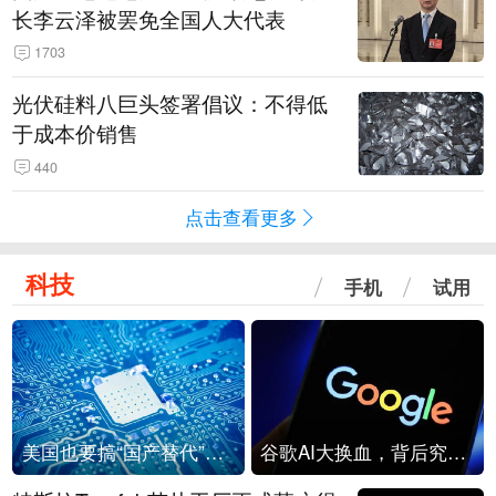
长李云泽被罢免全国人大代表
1703
光伏硅料八巨头签署倡议：不得低
于成本价销售
440
点击查看更多
科技
手机
试用
美国也要搞“国产替代”？先算清三笔账
谷歌AI大换血，背后究竟发生了什么？