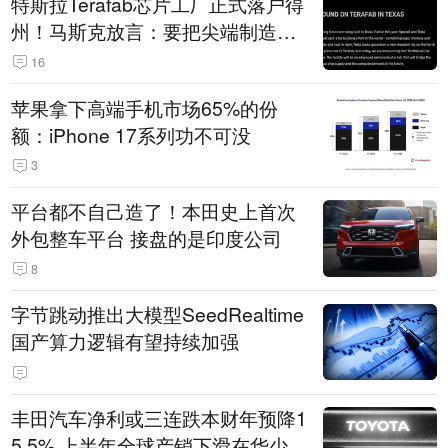
特斯拉Terafab芯片工厂正式落户得
州！马斯克放言：要把尖端制造带
回美国
16
苹果拿下高端手机市场65%的份
额：iPhone 17系列功不可没
3
平台都不自己造了！本田史上首次
外包整车平台 接盘的是印度公司
8
字节跳动推出大模型SeedRealtime
国产算力逻辑有望持续加强
丰田汽车净利或三连跌本财年预降1
5.5% 上半年全球产销下滑在华少卖