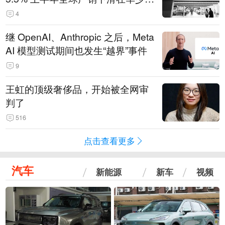
14.3万辆
4
继 OpenAI、Anthropic 之后，Meta
AI 模型测试期间也发生“越界”事件
9
王虹的顶级奢侈品，开始被全网审
判了
516
点击查看更多
汽车
新能源
新车
视频