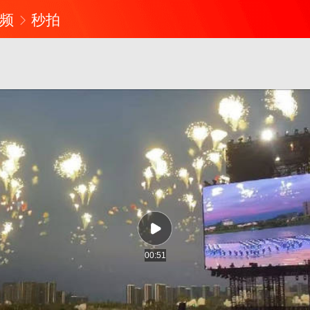
频
秒拍
00:51