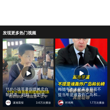
发现更多热门视频
11岁小孩哥暑假摆摊卖自
梅德韦杰夫批高市早苗不
制奶茶，妈妈：在奶茶店
提当年是谁轰炸广岛和长
能待一上午，看1小时回来
崎：真是耻辱
潇湘晨报
3.6万次播放
环球网
1.7万次播放
自己研究