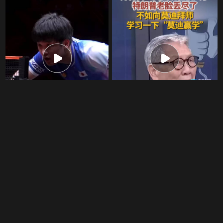
张本智和夺冠时刻！握拳
帅化民：美国现在糗大了
怒吼尽显喜悦，这就是赢
特朗普老脸丢尽了 不如向
球的滋味
莫迪拜师 学习一下“莫迪赢
弧圈老司机
1.8万次播放
直新闻
2.1万次播放
学”