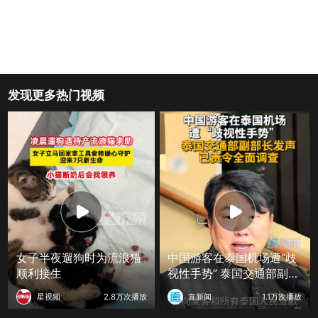
发现更多热门视频
女子半夜遛狗时为流浪猫
中国游客在泰国机场遭“歧
顺利接生
视性手势” 泰国交通部副部
长发声 已责令全面调查
星视频
2.8万次播放
直新闻
1.1万次播放