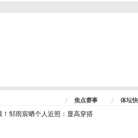
焦点赛事
体坛快
模！邹雨宸晒个人近照：显高穿搭