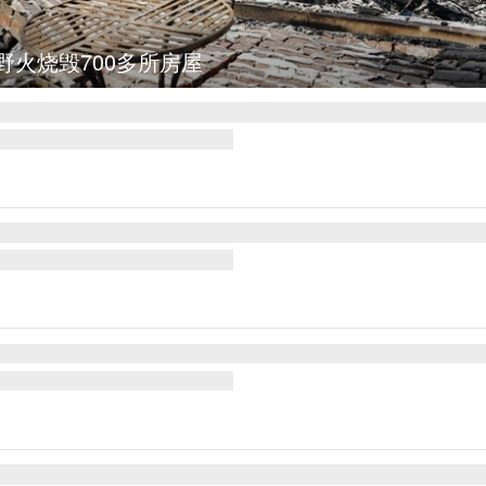
野火烧毁700多所房屋