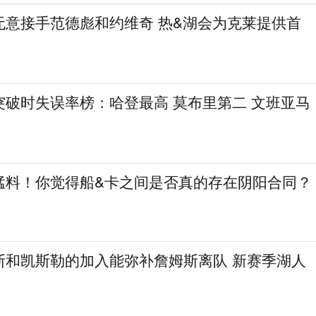
无意接手范德彪和约维奇 热&湖会为克莱提供首
突破时失误率榜：哈登最高 莫布里第二 文班亚马
猛料！你觉得船&卡之间是否真的存在阴阳合同？
斯和凯斯勒的加入能弥补詹姆斯离队 新赛季湖人