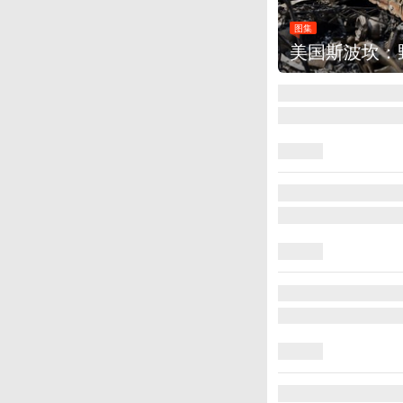
图集
美国斯波坎：