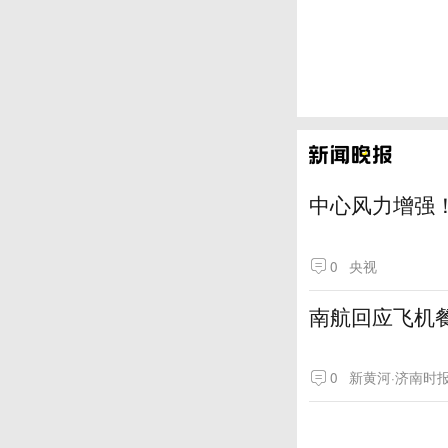
中心风力增强！
0
央视
南航回应飞机
0
新黄河·济南时