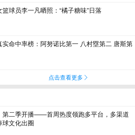
女篮球员李一凡晒照：“橘子糖味”日落
真实命中率榜：阿努诺比第一 八村塁第二 唐斯第
点击查看更多
》第二季开播——首周热度领跑多平台，多渠道
棒球文化出圈