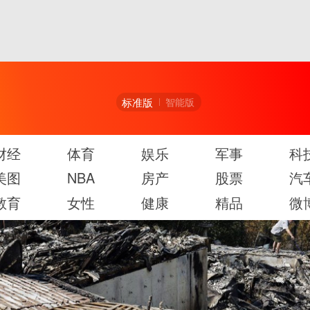
标准版
智能版
财经
体育
娱乐
军事
科
美图
NBA
房产
股票
汽
教育
女性
健康
精品
微