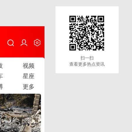
扫一扫
扫一扫
查看更多热点资讯
查看更多热点资讯
技
视频
车
星座
博
更多