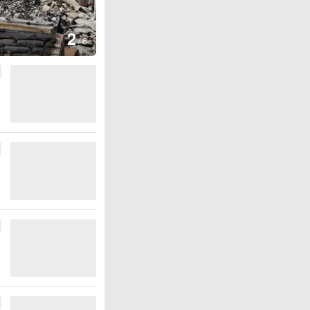
图集
2
叙利亚：大马士革发生爆炸
/
6