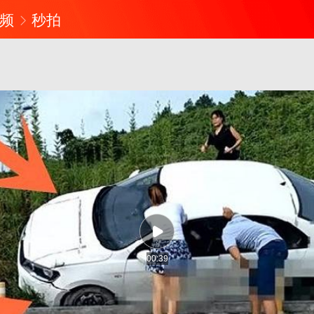
频
秒拍
00:39