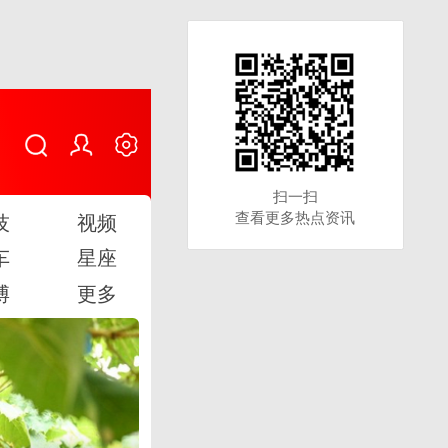
扫一扫
扫一扫
查看更多热点资讯
查看更多热点资讯
技
视频
车
星座
博
更多