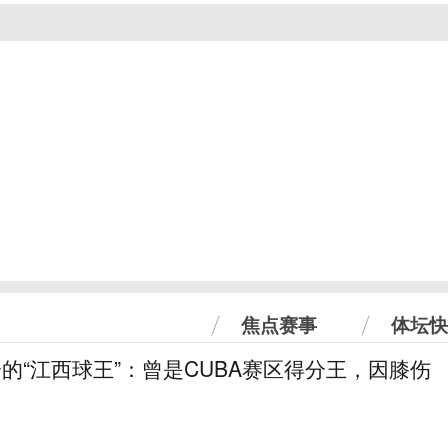
焦点赛事
体坛快
分的“江西球王”：曾是CUBA赛区得分王，因膝伤