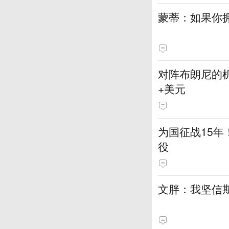
蒙蒂：如果你
对阵布朗尼的机
+美元
为国征战15年
役
文胖：我坚信