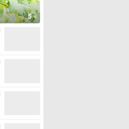
图集
5
湖北房县：路畅景美
/
6