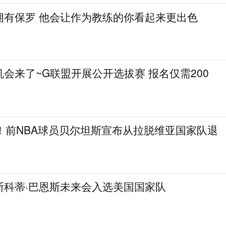
拥有保罗 他会让作为教练的你看起来更出色
会来了~G联盟开展公开选拔赛 报名仅需200
！前NBA球员贝尔坦斯宣布从拉脱维亚国家队退
斯科蒂·巴恩斯未来会入选美国国家队