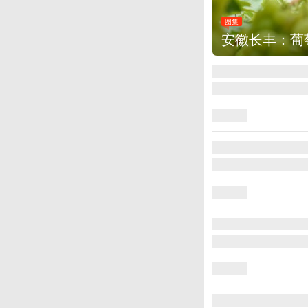
图集
安徽长丰：葡