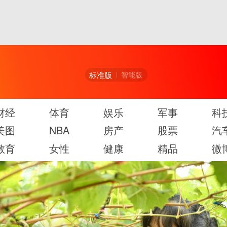
标准版
智能版
财经
体育
娱乐
军事
科
美图
NBA
房产
股票
汽
教育
女性
健康
精品
微