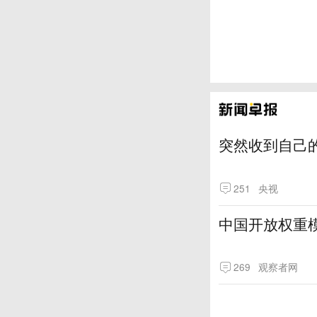
突然收到自己
251
央视
中国开放权重模
269
观察者网