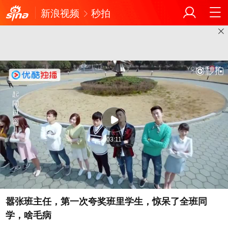
新浪视频
秒拍
03:11
嚣张班主任，第一次夸奖班里学生，惊呆了全班同
学，啥毛病