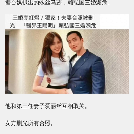
据台媒扒出的蛛丝马迹，赖弘国三婚濒危。
他和第三任妻子爱丽丝互相取关。
女方删光所有合照。