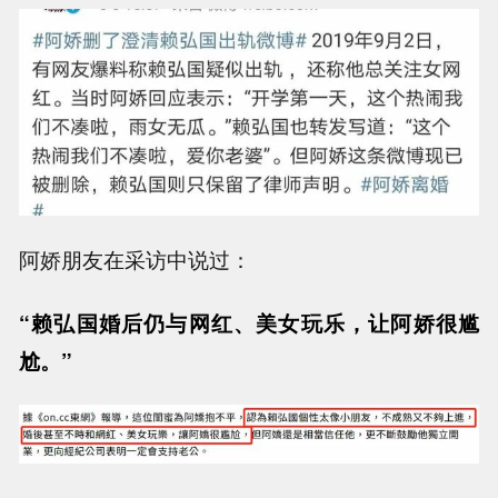
阿娇朋友在采访中说过：
“赖弘国婚后仍与网红、美女玩乐，让阿娇很尴
尬。”