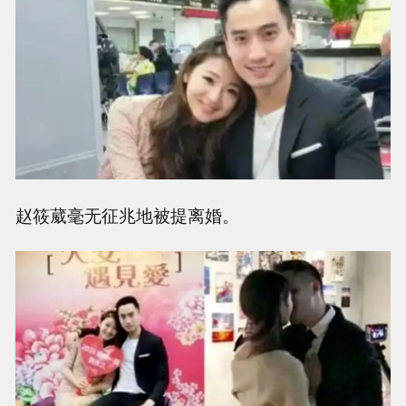
赵筱葳毫无征兆地被提离婚。