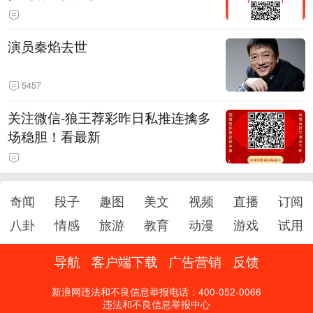
演员秦焰去世
5457
关注微信-狼王荐彩昨日私推连擒多
场稳胆！看最新
奇闻
段子
趣图
美文
视频
直播
订阅
八卦
情感
旅游
教育
动漫
游戏
试用
导航
客户端下载
广告营销
反馈
新浪网违法和不良信息举报电话：400-052-0066
违法和不良信息举报中心