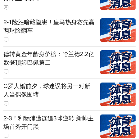
2-1险胜暗藏隐患！皇马热身赛先赢
两球险翻车
德转黄金年龄身价榜：哈兰德2.2亿
欧登顶姆巴佩第二
C罗大婚前夕，球迷误将另一对新
人当偶像围堵
2-3！利物浦遭连追3球逆转 新帅主
场首秀开门黑