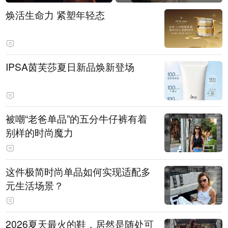
焕活生命力 紧塑年轻态
IPSA茵芙莎夏日新品焕新登场
被嘲“老爸单品”的五分牛仔裤有着
别样的时尚魔力
这件极简时尚单品如何实现适配多
元生活场景？
2026夏天最火的鞋，居然是随处可