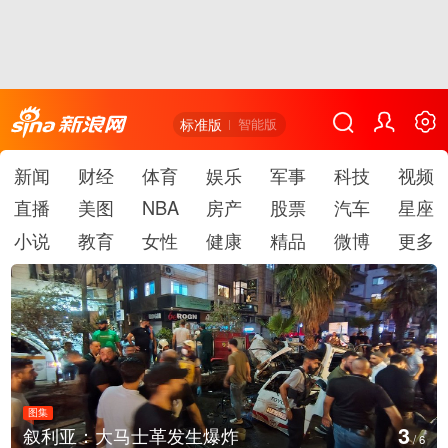
标准版
智能版
新闻
财经
体育
娱乐
军事
科技
视频
直播
美图
NBA
房产
股票
汽车
星座
小说
教育
女性
健康
精品
微博
更多
图集
4
生爆炸
云南弥勒：欢庆火把节
/
6