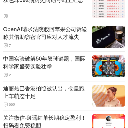
OpenAI请求法院驳回苹果公司诉讼
称其借助窃密官司应对人才流失
7
中国实验破解50年胶球谜题，国际
科学家盛赞实验壮举
2
迪丽热巴香港拍照被认出，仓皇跑
上车萌态十足
550
关注微信-逍遥红单长期稳定盈利！
扫码看免费稳胆