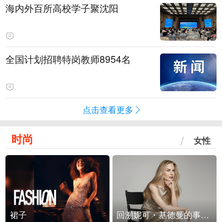
海内外百所高校学子聚沈阳
全国计划招聘特岗教师8954名
点击查看更多
时尚
女性
裙子
回溯妮可・基德曼的事业轨迹