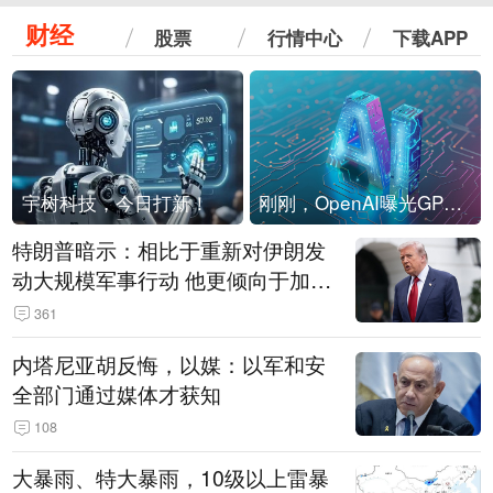
财经
股票
行情中心
下载APP
宇树科技，今日打新！
刚刚，OpenAI曝光GPT-6！传10万亿参数，8月强行发布
特朗普暗示：相比于重新对伊朗发
动大规模军事行动 他更倾向于加大
经济施压
361
内塔尼亚胡反悔，以媒：以军和安
全部门通过媒体才获知
108
大暴雨、特大暴雨，10级以上雷暴