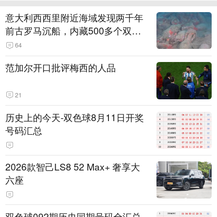
意大利西西里附近海域发现两千年
前古罗马沉船，内藏500多个双耳
陶罐
64
范加尔开口批评梅西的人品
21
历史上的今天-双色球8月11日开奖
号码汇总
2026款智己LS8 52 Max+ 奢享大
六座
双色球092期历史同期号码全汇总