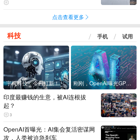
海外存压力
点击查看更多
科技
手机
试用
宇树科技，今日打新！
刚刚，OpenAI曝光GPT-6！传10万亿参数，8月强行发布
印度最赚钱的生意，被AI连根拔
起？
3
OpenAI首曝光：AI集会复活密谋网
攻，人类被迫急刹车