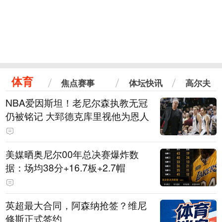
体育
焦点赛事
体坛快讯
高尔夫
NBA爱因斯坦！老尼尔森执教无冠
仍被铭记 大郅德克库里视他为恩人
美媒晒奥尼尔00年总决赛爆炸数
据：场均38分+16.7板+2.7帽
英超最大合同，阿森纳抢签？维尼
修斯正式签约