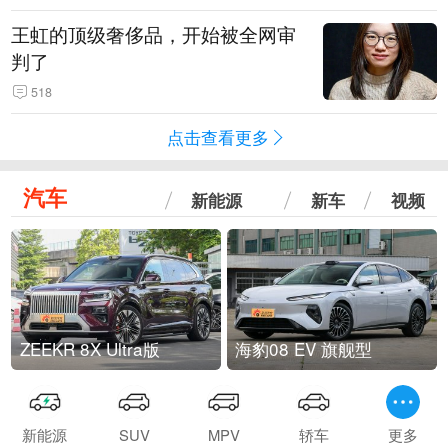
王虹的顶级奢侈品，开始被全网审
判了
518
点击查看更多
汽车
新能源
新车
视频
ZEEKR 8X Ultra版
海豹08 EV 旗舰型
新能源
SUV
MPV
轿车
更多