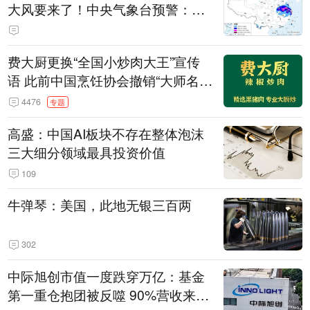
大风要来了！中央气象台预警：今
天到明天，浙江、安徽有特大暴雨
费大厨更换“全国小炒肉大王”宣传
语 此前中国烹饪协会撤销“大师名
师”等称号
4476
专题
高盛：中国AI板块不存在整体泡沫
三大细分领域最具投资价值
109
牛弹琴：美国，此地无银三百两
302
中际旭创市值一度跌穿万亿：基金
第一重仓抱团被反噬 90%营收来自