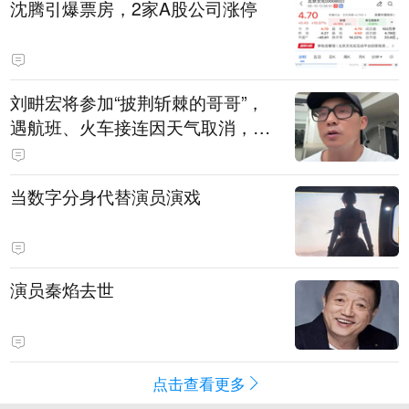
沈腾引爆票房，2家A股公司涨停
刘畊宏将参加“披荆斩棘的哥哥”，
遇航班、火车接连因天气取消，本
人回应：录节目太披荆斩棘了，还
得先乘风破浪
当数字分身代替演员演戏
演员秦焰去世
点击查看更多