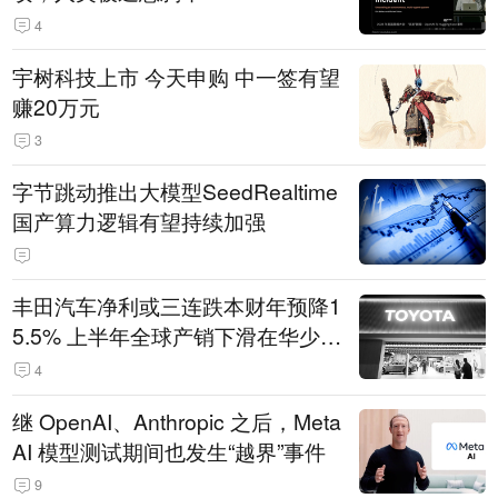
4
宇树科技上市 今天申购 中一签有望
赚20万元
3
字节跳动推出大模型SeedRealtime
国产算力逻辑有望持续加强
丰田汽车净利或三连跌本财年预降1
5.5% 上半年全球产销下滑在华少卖
14.3万辆
4
继 OpenAI、Anthropic 之后，Meta
AI 模型测试期间也发生“越界”事件
9