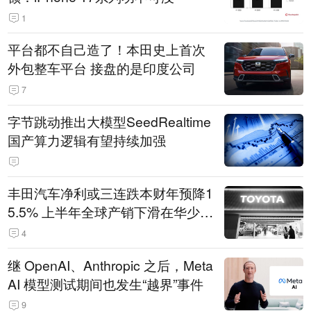
1
平台都不自己造了！本田史上首次
外包整车平台 接盘的是印度公司
7
字节跳动推出大模型SeedRealtime
国产算力逻辑有望持续加强
丰田汽车净利或三连跌本财年预降1
5.5% 上半年全球产销下滑在华少卖
14.3万辆
4
继 OpenAI、Anthropic 之后，Meta
AI 模型测试期间也发生“越界”事件
9