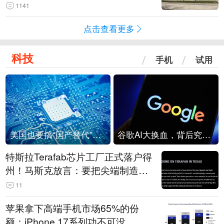
1141
点击查看更多
科技
手机
试用
美国也要搞“国产替代”？先算清三笔账
谷歌AI大换血，背后究竟发生了什么？
特斯拉Terafab芯片工厂正式落户得
州！马斯克放言：要把尖端制造带
回美国
11
苹果拿下高端手机市场65%的份
额：iPhone 17系列功不可没