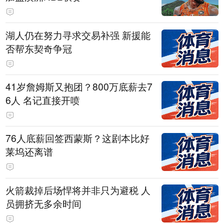
湖人仍在努力寻求交易补强 新援能
否帮东契奇争冠
41岁詹姆斯又抱团？800万底薪去7
6人 名记直接开喷
76人底薪回签西蒙斯？这剧本比好
莱坞还离谱
火箭裁掉后场悍将并非只为避税 人
员拥挤无多余时间