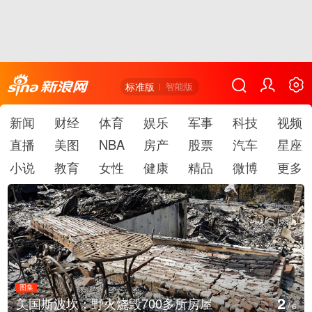
标准版
智能版
新闻
财经
体育
娱乐
军事
科技
视频
直播
美图
NBA
房产
股票
汽车
星座
小说
教育
女性
健康
精品
微博
更多
图集
3
叙利亚：大马士革发生爆炸
/
6