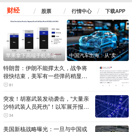
财经
股票
行情中心
下载APP
苹果拿下高端手机市场65%的份额：iPhone 17系列功不可没
中国汽车出海：从“卖出去”到“走进去”
特朗普：伊朗不能撑太久，战争将
很快结束，美军有一些弹药稍显紧
张！伊朗公布拟议的海峡管理文本
81
突发！胡塞武装发动袭击，“大量亲
沙特武装人员死伤”！以军展开报复
性空袭
34
美国新核战略曝光：一旦与中国或