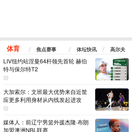
体育
焦点赛事
体坛快讯
高尔夫
LIV纽约站涅曼64杆领先首轮 赫伯
特与保尔特T2
大加索尔：文班最大优势来自近筐
应更多利用身材从内线发起进攻
媒体人：前辽宁男篮外援杰隆·布朗
加盟澳洲NBL联赛