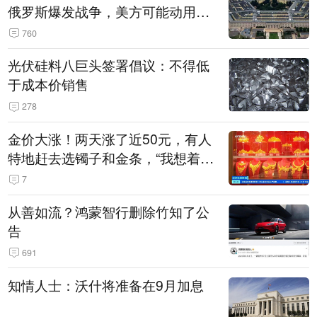
俄罗斯爆发战争，美方可能动用战
术核武器
760
光伏硅料八巨头签署倡议：不得低
于成本价销售
278
金价大涨！两天涨了近50元，有人
特地赶去选镯子和金条，“我想着买
起来可以保值，小批量进一些货”
7
从善如流？鸿蒙智行删除竹知了公
告
691
知情人士：沃什将准备在9月加息