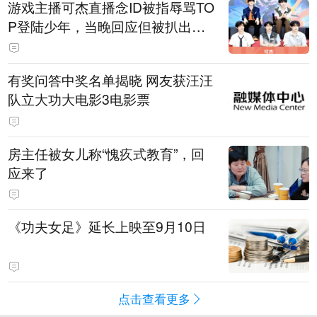
游戏主播可杰直播念ID被指辱骂TO
P登陆少年，当晚回应但被扒出事
后删博，随后发"狗和人的听觉差
异"图文被指二次阴阳粉丝
有奖问答中奖名单揭晓 网友获汪汪
队立大功大电影3电影票
房主任被女儿称“愧疚式教育”，回
应来了
《功夫女足》延长上映至9月10日
点击查看更多