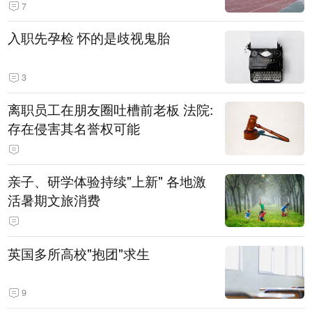
7
入职先孕检 怀的是歧视鬼胎
3
离职员工在朋友圈吐槽前老板 法院:
存在侵害其名誉权可能
亲子、研学体验持续"上新" 各地激
活暑期文旅消费
英国多所高校"抱团"求生
9