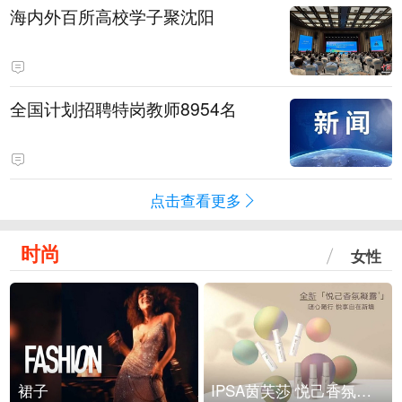
海内外百所高校学子聚沈阳
全国计划招聘特岗教师8954名
点击查看更多
时尚
女性
裙子
IPSA茵芙莎 悦己香氛凝露上市