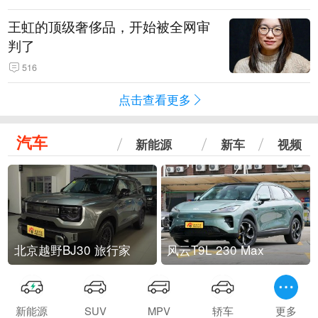
王虹的顶级奢侈品，开始被全网审
判了
516
点击查看更多
汽车
新能源
新车
视频
北京越野BJ30 旅行家
风云T9L 230 Max
新能源
SUV
MPV
轿车
更多