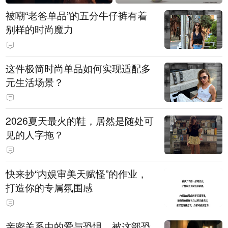
被嘲“老爸单品”的五分牛仔裤有着
别样的时尚魔力
这件极简时尚单品如何实现适配多
元生活场景？
2026夏天最火的鞋，居然是随处可
见的人字拖？
快来抄“内娱审美天赋怪”的作业，
打造你的专属氛围感
亲密关系中的爱与恐惧，被这部恐