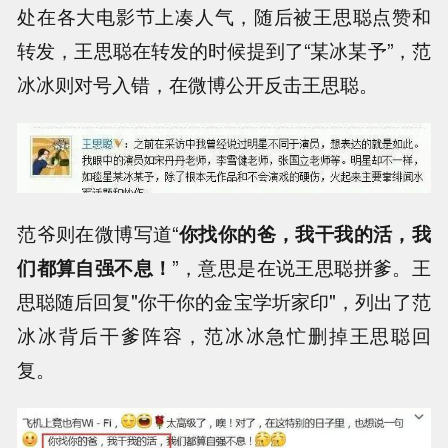
处在各大电影节上凑人气，随后被王思聪点赞和
转发，王思聪在转发的时候提到了“某冰某予”，范
冰冰则对号入错，在微博公开反击王思聪。
范爷则在微博写道“
你找你的爸，我干我的活，我
们都算自强不息！
”，意思是在说王思聪拼爹。王
思聪随后回复"你干你的金宝学圻家印"，列出了范
冰冰背后干爹阵容，范冰冰急忙删掉王思聪回
复。