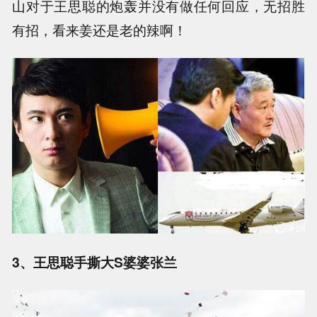
山对于王思聪的炮轰并没有做任何回应，无招胜
有招，看来姜还是老的辣啊！
3、王思聪手撕大S婆婆张兰