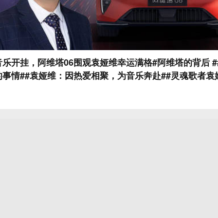
乐开挂，阿维塔06围观袁娅维幸运满格#阿维塔的背后 
事情##袁娅维：因热爱相聚，为音乐奔赴##灵魂歌者袁