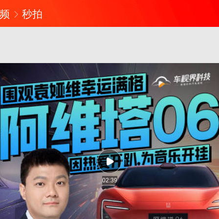
频
秒拍
02:39