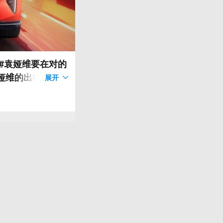
##袁娅维要在对的
娅维的出行座驾阿
展开