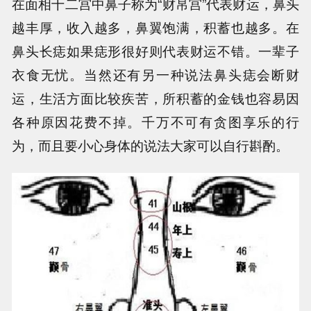
在面相十二宫中鼻子称为“财帛宫”代表财运，鼻头
越丰厚，收入越多，鼻翼饱满，积蓄也越多。在
鼻头长痣如果痣形很好则代表财运不错。一辈子
衣食无忧。当然还有另一种说法鼻头痣会断财
运，生活方面比较疾苦，所积蓄的金钱也容易因
各种原因花费不掉。千万不可有贪图享乐的行
为，而且要小心身体的说法大家可以自行斟酌。