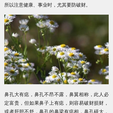
所以注意健康、事业时，尤其要防破财。
鼻孔大有痣，鼻孔不昂不露，鼻翼相称，此人必
定富贵，但如果鼻子上有痣，则容易破财损财，
或者肝胆不舒，鼻孔的鼻梁有痣相，鼻孔硕大，