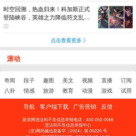
时空回溯，热血归来！科加斯正式
登陆峡谷，英雄之力降临符文乱
斗！
点击查看更多
滚动
奇闻
段子
趣图
美文
视频
直播
订阅
八卦
情感
旅游
教育
动漫
游戏
试用
导航
客户端下载
广告营销
反馈
新浪网违法和不良信息举报电话：400-052-0066
违法和不良信息举报中心
(京)网药械信息备字（2024）第 00220 号