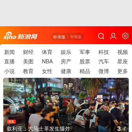
标准版
智能版
新闻
财经
体育
娱乐
军事
科技
视频
直播
美图
NBA
房产
股票
汽车
星座
小说
教育
女性
健康
精品
微博
更多
图集
3
叙利亚：大马士革发生爆炸
/
6