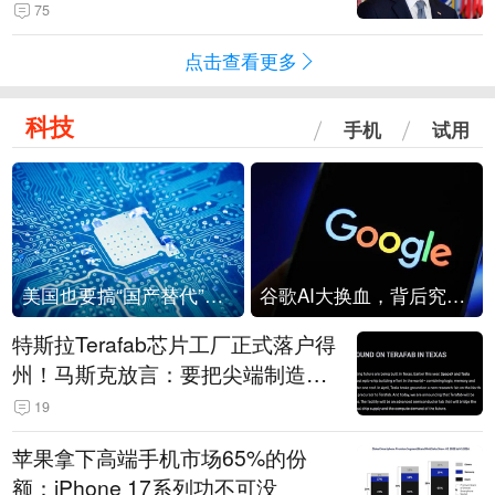
75
点击查看更多
科技
手机
试用
美国也要搞“国产替代”？先算清三笔账
谷歌AI大换血，背后究竟发生了什么？
特斯拉Terafab芯片工厂正式落户得
州！马斯克放言：要把尖端制造带
回美国
19
苹果拿下高端手机市场65%的份
额：iPhone 17系列功不可没