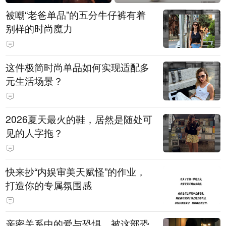
被嘲“老爸单品”的五分牛仔裤有着
别样的时尚魔力
这件极简时尚单品如何实现适配多
元生活场景？
2026夏天最火的鞋，居然是随处可
见的人字拖？
快来抄“内娱审美天赋怪”的作业，
打造你的专属氛围感
亲密关系中的爱与恐惧，被这部恐