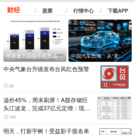
财经
股票
行情中心
下载APP
苹果拿下高端手机市场65%的份额：iPhone 17系列功不可没
中国汽车出海：从“卖出去”到“走进去”
中央气象台升级发布台风红色预警
28
溢价45%，周末刷屏！A股存储巨
头江波龙，完成37亿元定增：现价
386.6元，定增价560元
143
明天，打新宇树！受益影子股名单