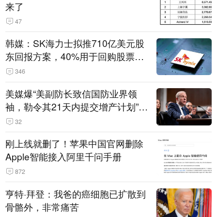
来了
47
韩媒：SK海力士拟推710亿美元股
东回报方案，40%用于回购股票，
相当于美股发行规模
346
美媒爆“美副防长致信国防业界领
袖，勒令其21天内提交增产计划”，
五角大楼回应
32
刚上线就删了！苹果中国官网删除
Apple智能接入阿里千问手册
872
亨特·拜登：我爸的癌细胞已扩散到
骨骼外，非常痛苦