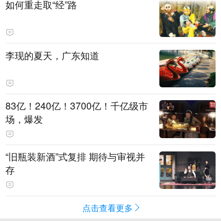
如何重走取“经”路
李现的夏天，广东知道
83亿！240亿！3700亿！千亿级市
场，爆发
“旧瓶装新酒”式复排 期待与审视并
存
点击查看更多