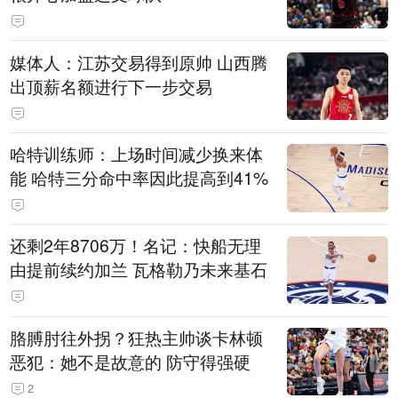
媒体人：江苏交易得到原帅 山西腾
出顶薪名额进行下一步交易
哈特训练师：上场时间减少换来体
能 哈特三分命中率因此提高到41%
还剩2年8706万！名记：快船无理
由提前续约加兰 瓦格勒乃未来基石
胳膊肘往外拐？狂热主帅谈卡林顿
恶犯：她不是故意的 防守得强硬
2