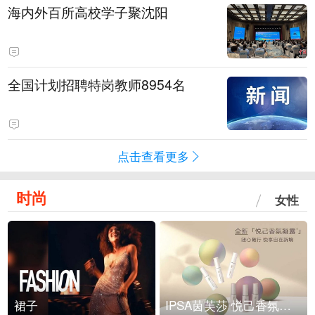
海内外百所高校学子聚沈阳
全国计划招聘特岗教师8954名
点击查看更多
时尚
女性
裙子
IPSA茵芙莎 悦己香氛凝露上市