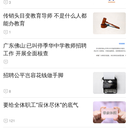
3
传销头目变教育导师 不是什么人都
能办教育
1
广东佛山:已叫停季华中学教师招聘
工作 开展全面核查
招聘公平岂容花钱做手脚
8
要给全体职工"应休尽休"的底气
121