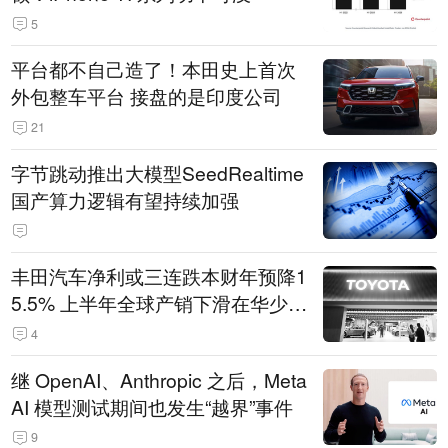
5
平台都不自己造了！本田史上首次
外包整车平台 接盘的是印度公司
21
字节跳动推出大模型SeedRealtime
国产算力逻辑有望持续加强
丰田汽车净利或三连跌本财年预降1
5.5% 上半年全球产销下滑在华少卖
14.3万辆
4
继 OpenAI、Anthropic 之后，Meta
AI 模型测试期间也发生“越界”事件
9