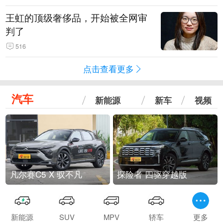
王虹的顶级奢侈品，开始被全网审
判了
516
点击查看更多
汽车
新能源
新车
视频
凡尔赛C5 X 驭不凡
探险者 四驱穿越版
新能源
SUV
MPV
轿车
更多