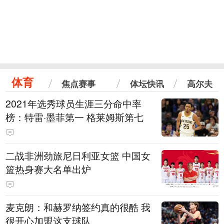
体育
焦点赛事
体坛快讯
高尔夫
2021年选秀球员生涯三分命中率
榜：特雷·墨菲第一 格莱姆斯第七
二战非洲劲旅尼日利亚女篮 中国女
篮热身赛大名单出炉
麦克朗：和赫罗纳签约真的很酷 我
很开心加盟这支球队