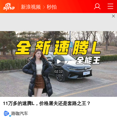
新浪视频
秒拍
02:12
路咖汽车