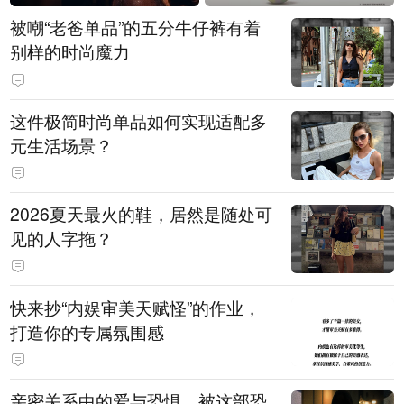
被嘲“老爸单品”的五分牛仔裤有着
别样的时尚魔力
这件极简时尚单品如何实现适配多
元生活场景？
2026夏天最火的鞋，居然是随处可
见的人字拖？
快来抄“内娱审美天赋怪”的作业，
打造你的专属氛围感
亲密关系中的爱与恐惧，被这部恐