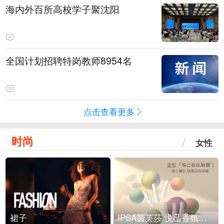
海内外百所高校学子聚沈阳
全国计划招聘特岗教师8954名
点击查看更多
时尚
女性
裙子
IPSA茵芙莎 悦己香氛凝露上市