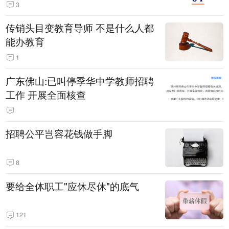
3
传销头目变教育导师 不是什么人都
能办教育
1
广东佛山:已叫停季华中学教师招聘
工作 开展全面核查
招聘公平岂容花钱做手脚
8
要给全体职工"应休尽休"的底气
121