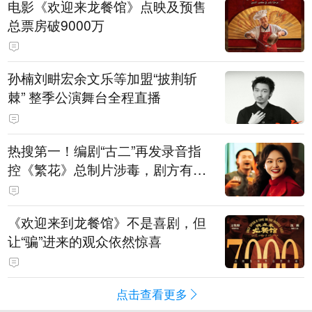
电影《欢迎来龙餐馆》点映及预售
总票房破9000万
孙楠刘畊宏余文乐等加盟“披荆斩
棘” 整季公演舞台全程直播
热搜第一！编剧“古二”再发录音指
控《繁花》总制片涉毒，剧方有税
务问题，录音中王家卫称“一点够
了，要不然又要出事”
《欢迎来到龙餐馆》不是喜剧，但
让“骗”进来的观众依然惊喜
点击查看更多