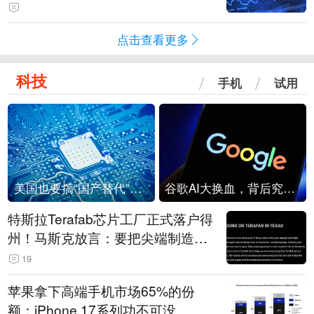
点击查看更多
科技
手机
试用
美国也要搞“国产替代”？先算清三笔账
谷歌AI大换血，背后究竟发生了什么？
特斯拉Terafab芯片工厂正式落户得
州！马斯克放言：要把尖端制造带
回美国
19
苹果拿下高端手机市场65%的份
额：iPhone 17系列功不可没