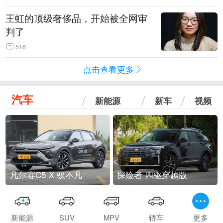
王虹的顶级奢侈品，开始被全网审
判了
516
点击查看更多
汽车
新能源
新车
视频
凡尔赛C5 X 驭不凡
探险者 四驱穿越版
新能源
SUV
MPV
轿车
更多