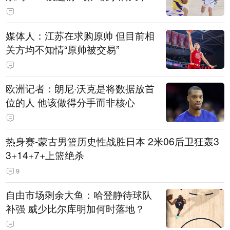
媒体人：江苏在求购原帅 但目前相
关方均不知情“原帅被交易”
欧洲记者：朗尼·沃克是将数据放首
位的人 他该做得分手而非核心
热身赛-蒙古男篮历史性战胜日本 2米06后卫狂轰3
3+14+7+上篮绝杀
9
自由市场剩余大鱼：哈登静待球队
补强 威少比尔库明加何时落地？