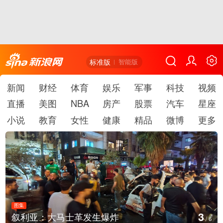
标准版
智能版
新闻
财经
体育
娱乐
军事
科技
视频
直播
美图
NBA
房产
股票
汽车
星座
小说
教育
女性
健康
精品
微博
更多
图集
4
云南弥勒：欢庆火把节
/
6