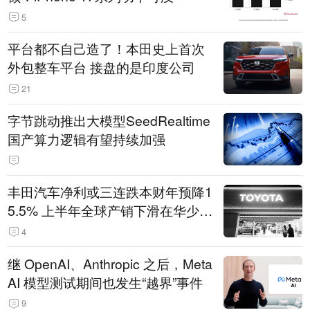
5
平台都不自己造了！本田史上首次
外包整车平台 接盘的是印度公司
21
字节跳动推出大模型SeedRealtime
国产算力逻辑有望持续加强
丰田汽车净利或三连跌本财年预降1
5.5% 上半年全球产销下滑在华少卖
14.3万辆
4
继 OpenAI、Anthropic 之后，Meta
AI 模型测试期间也发生“越界”事件
9