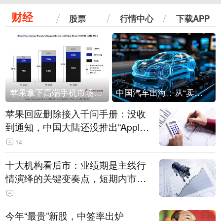
财经
股票
行情中心
下载APP
苹果拿下高端手机市场65%的份额：iPhone 17系列功不可没
中国汽车出海：从“卖出去”到“走进去”
苹果回应删除接入千问手册：没收
到通知，中国大陆还没推出“Apple
智能使用千问”功能
14
十大机构看后市：业绩期是主线行
情演绎的关键变奏点，短期内市场
或继续反弹，关注三条业绩主线
今年“最贵”新股，中签率出炉