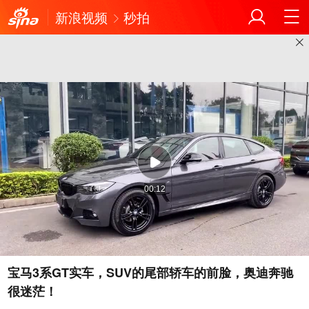
新浪视频
秒拍
00:12
宝马3系GT实车，SUV的尾部轿车的前脸，奥迪奔驰
很迷茫！