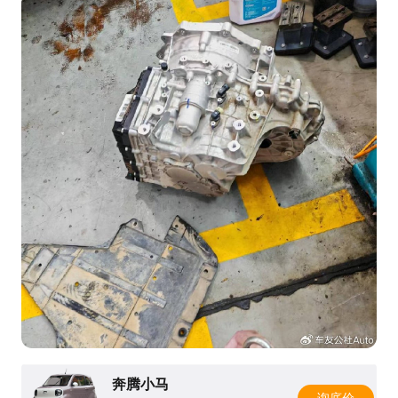
奔腾小马
询底价