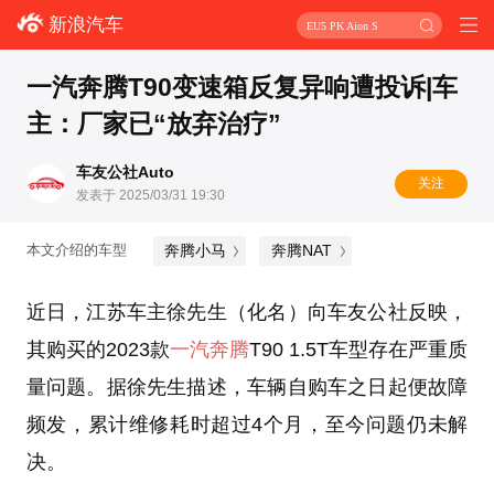
新浪汽车
EU5 PK Aion S
一汽奔腾T90变速箱反复异响遭投诉|车
主：厂家已“放弃治疗”
车友公社Auto
关注
发表于 2025/03/31 19:30
奔腾小马
奔腾NAT
本文介绍的车型
近日，江苏车主徐先生（化名）向车友公社反映，
其购买的2023款
一汽奔腾
T90 1.5T车型存在严重质
量问题。据徐先生描述，车辆自购车之日起便故障
频发，累计维修耗时超过4个月，至今问题仍未解
决。