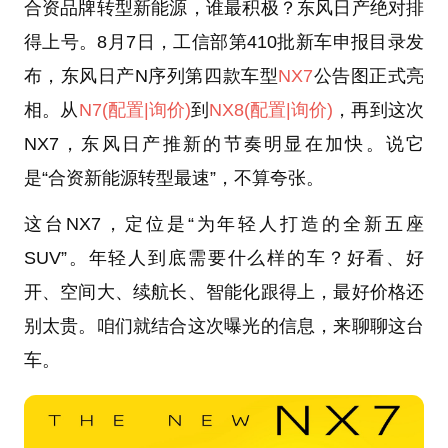
合资品牌转型新能源，谁最积极？东风日产绝对排
得上号。8月7日，工信部第410批新车申报目录发
布，东风日产N序列第四款车型
NX7
公告图正式亮
相。从
N7
(配置
|询价)
到
NX8
(配置
|询价)
，再到这次
NX7，东风日产推新的节奏明显在加快。说它
是“合资新能源转型最速”，不算夸张。
这台NX7，定位是“为年轻人打造的全新五座
SUV”。年轻人到底需要什么样的车？好看、好
开、空间大、续航长、智能化跟得上，最好价格还
别太贵。咱们就结合这次曝光的信息，来聊聊这台
车。