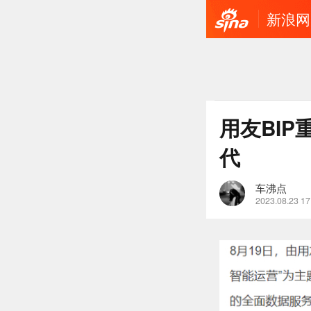
新浪网
用友BI
代
车沸点
2023.08.23 17