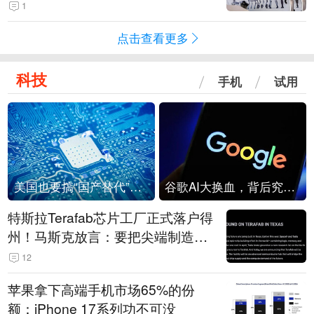
1
点击查看更多
科技
手机
试用
美国也要搞“国产替代”？先算清三笔账
谷歌AI大换血，背后究竟发生了什么？
特斯拉Terafab芯片工厂正式落户得
州！马斯克放言：要把尖端制造带
回美国
12
苹果拿下高端手机市场65%的份
额：iPhone 17系列功不可没