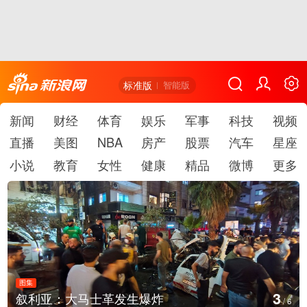
标准版
智能版
新闻
财经
体育
娱乐
军事
科技
视频
直播
美图
NBA
房产
股票
汽车
星座
小说
教育
女性
健康
精品
微博
更多
图集
3
叙利亚：大马士革发生爆炸
/
6