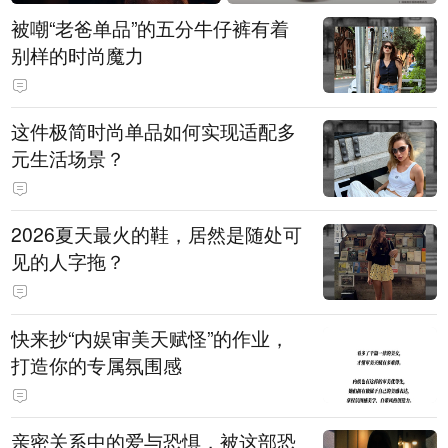
被嘲“老爸单品”的五分牛仔裤有着
别样的时尚魔力
这件极简时尚单品如何实现适配多
元生活场景？
2026夏天最火的鞋，居然是随处可
见的人字拖？
快来抄“内娱审美天赋怪”的作业，
打造你的专属氛围感
亲密关系中的爱与恐惧，被这部恐