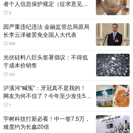
者个人信息保护规定（征求意见
稿）》公开征求意见
2
因严重违纪违法 金融监管总局原局
长李云泽被罢免全国人大代表
524
光伏硅料八巨头签署倡议：不得低
于成本价销售
331
泸溪河“喊冤”：牙冠真不是我的！
网友为何不信了？今年至少发生5
起“食品冤案”
1
宇树科技打新必看！中一签7.5万，
难度约为长鑫20倍