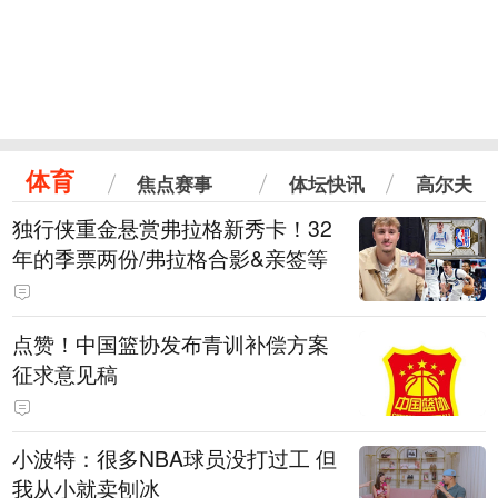
体育
焦点赛事
体坛快讯
高尔夫
独行侠重金悬赏弗拉格新秀卡！32
年的季票两份/弗拉格合影&亲签等
点赞！中国篮协发布青训补偿方案
征求意见稿
小波特：很多NBA球员没打过工 但
我从小就卖刨冰