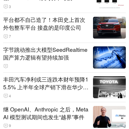
3
平台都不自己造了！本田史上首次
外包整车平台 接盘的是印度公司
7
字节跳动推出大模型SeedRealtime
国产算力逻辑有望持续加强
丰田汽车净利或三连跌本财年预降1
5.5% 上半年全球产销下滑在华少卖
14.3万辆
4
继 OpenAI、Anthropic 之后，Meta
AI 模型测试期间也发生“越界”事件
9