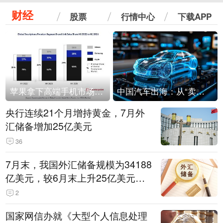
财经
股票
行情中心
下载APP
苹果拿下高端手机市场65%的份额：iPhone 17系列功不可没
中国汽车出海：从“卖出去”到“走进去”
央行连续21个月增持黄金，7月外
汇储备增加25亿美元
36
7月末，我国外汇储备规模为34188
亿美元，较6月末上升25亿美元，
升幅为0.07%
2
国家网信办就《大型个人信息处理