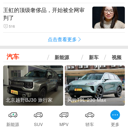
王虹的顶级奢侈品，开始被全网审
判了
516
点击查看更多
汽车
新能源
新车
视频
北京越野BJ30 旅行家
风云T9L 230 Max
新能源
SUV
MPV
轿车
更多