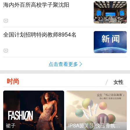
海内外百所高校学子聚沈阳
全国计划招聘特岗教师8954名
点击查看更多
时尚
女性
裙子
IPSA茵芙莎 悦己香氛凝露上市