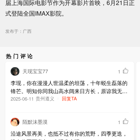
届上海国际电影节作为开幕影片首映，6月21日正
式登陆全国IMAX影院。
发布于：广西
热门评论
天现宝宝77
1
李现，你在漫漫人世温柔的坦荡，十年蜕生磊落的
锋芒。明知你同我山高水阔来日方长，原谅我无法
自己，就贪你此刻风光
贵州遵义
回复TA
2025-06-11
陌默沫墨漠
1
沿途风景再美，也抵不过有你的荒野，四季更迭，