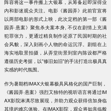
阵容将这一事件搬上大银幕，从筹备起即深得业
内和影迷观众关注。电影《酱园弄》此前官宣将
以两部电影的形式上映，此次定档的第一部《酱
园弄·悬案》聚焦杀夫案本身, 不仅在剧情上充满
犯罪张力，更通过精良制作还原了民国时期的社
会风貌，深入刻画小人物的命运沉浮。剧组在上
海实地取景拍摄，从弄堂街景到室内陈设都严格
遵循历史考据，以"修旧如旧"的手法打造出极具真
实感的时代氛围。
作为暑期档IMAX大银幕极具风格化的国产巨制，
《酱园弄·悬案》强烈又独特的视听语言将通过IM
AX影院淋漓尽致展现，并助力观众获得倍加身临
其境的难忘体验。在IMAX影院，观众将如亲临般