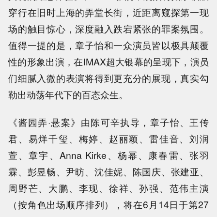
穿行在旧时上海的弄堂长街，近距离窥探第一现
场的触目惊心，深度融入跌宕紧张的罪案氛围。
值得一提的是，章子怡和一众演员皆以极具颠覆
性的形象出演，在IMAX超大银幕的呈现下，演员
们细腻入微的表演将得到更充分的展现，真实勾
勒出动荡年代下的百态众生。
《酱园弄·悬案》由陈可辛执导，章子怡、王传
君、易烊千玺、梅婷、赵丽颖、雷佳音、刘润
萱、章宇、Anna Kirke、杨幂、康春雷、张羽
霖、彭昱畅、尹昉、沈佳妮、陈国庆、张建亚、
周野芒、大鹏、李现、徐祥、孙强、范伟主演
（按角色出场顺序排列），将在6月14日于第27