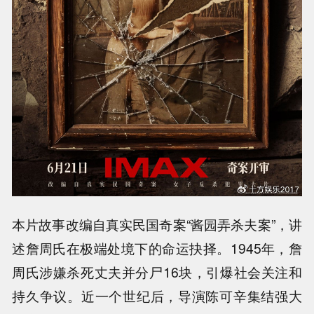
本片故事改编自真实民国奇案“酱园弄杀夫案”，讲
述詹周氏在极端处境下的命运抉择。1945年，詹
周氏涉嫌杀死丈夫并分尸16块，引爆社会关注和
持久争议。近一个世纪后，导演陈可辛集结强大