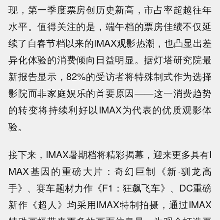
现，第一季度票房创历史新高，市占率超越往年
水平。值得关注的是，端午档的票房佳绩不仅延
续了自春节档以来的IMAX观影热潮，也凸显出差
异化体验的消费倾向日益明显。据灯塔研究院最
新报告显示，82%的受访者将特殊制式作为选择
影院而非家庭娱乐的首要原因——这一消费趋势
的转变将持续利好以IMAX为代表的优质观影体
验。
接下来，IMAX暑期档将精彩揭幕，迎来更多具有I
MAX基因的重磅大片：奇幻巨制《新·驯龙高
手》、赛车题材力作《F1：狂飙飞车》、DC重磅
新作《超人》均采用IMAX特制拍摄，通过IMAX