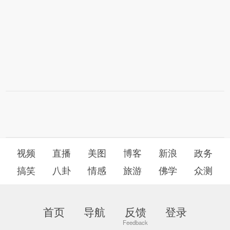
视频
直播
美图
博客
新浪
政务
搞笑
八卦
情感
旅游
佛学
众测
首页
导航
反馈
登录