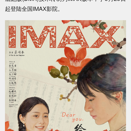
起登陆全国IMAX影院。