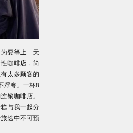
因为要等上一天
个性咖啡店，简
没有太多顾客的
不浮夸。一杯8
的连锁咖啡店。
蛋糕与我一起分
着旅途中不可预