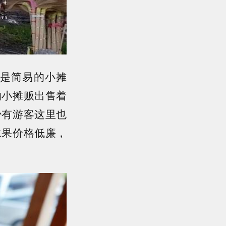
是简易的小摊
的小摊贩出售着
少有游客这里也
水果价格低廉，