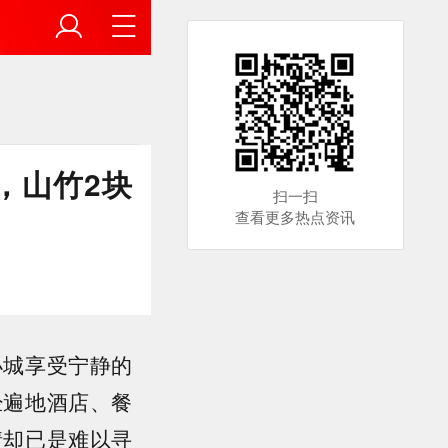
，山竹2块
扫一扫
查看更多热点资讯
小城享受宁静的
经遍地酒店、餐
情却已是难以寻