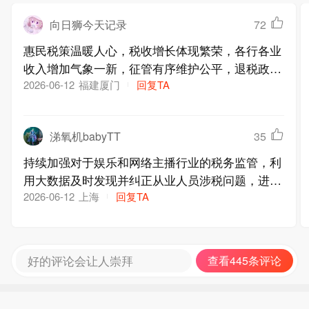
向日狮今天记录
72
惠民税策温暖人心，税收增长体现繁荣，各行各业
收入增加气象一新，征管有序维护公平，退税政策
带来温情，制度保障生活安宁。增与退之间充满关
福建厦门
回复TA
2026-06-12
怀，个税发挥调节作用，保障收入平衡，惠及广大
民众，陪伴生活稳步前进
涕氧机babyTT
35
持续加强对于娱乐和网络主播行业的税务监管，利
用大数据及时发现并纠正从业人员涉税问题，进一
步增强了纳税人合规意识和纳税自觉性
上海
回复TA
2026-06-12
好的评论会让人崇拜
查看445条评论