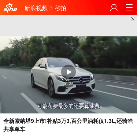
新浪视频
秒拍
01:35
全新索纳塔9上市!补贴3万3,百公里油耗仅1.3L,还骑啥
共享单车