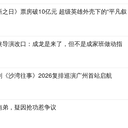
之日》票房破10亿元 超级英雄外壳下的“平凡叙
侠导演改口：成龙是来了，但不是成家班做动指
《沙湾往事》2026复排巡演广州首站启航
南弟，疑因抢功惹争议