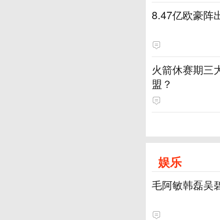
8.47亿欧豪
火箭休赛期三
盟？
娱乐
毛阿敏韩磊吴