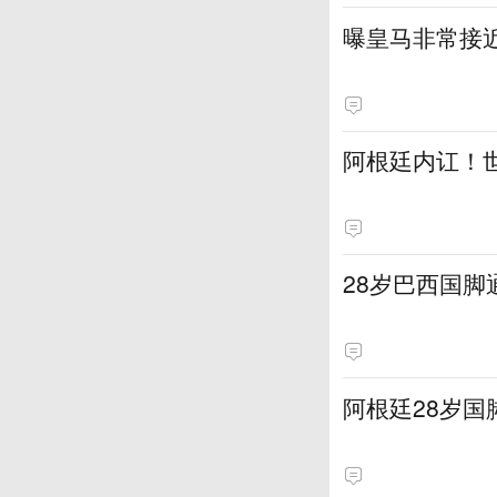
曝皇马非常接近
阿根廷内讧！
28岁巴西国脚
阿根廷28岁国