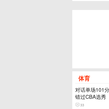
体育
对话单场101
错过CBA选秀
33