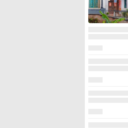
图集
安徽长丰：葡