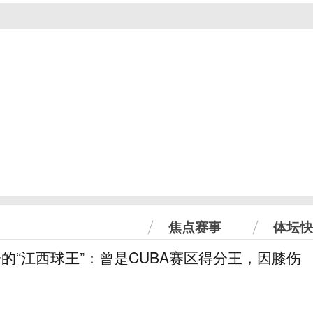
焦点赛事
体坛快
分的“江西球王”：曾是CUBA赛区得分王，因膝伤