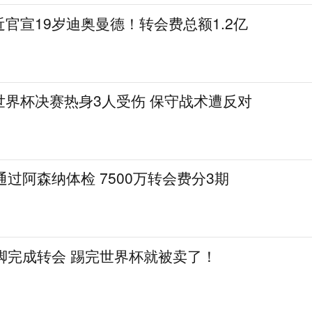
官宣19岁迪奥曼德！转会费总额1.2亿
世界杯决赛热身3人受伤 保守战术遭反对
通过阿森纳体检 7500万转会费分3期
脚完成转会 踢完世界杯就被卖了！