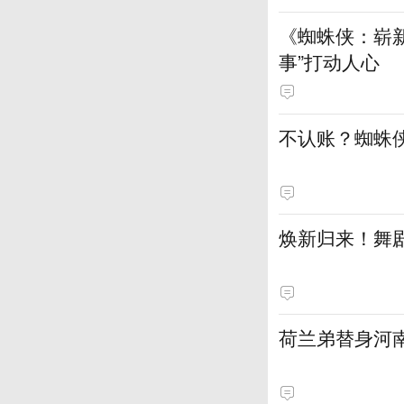
《蜘蛛侠：崭新
事”打动人心
不认账？蜘蛛
焕新归来！舞剧
荷兰弟替身河