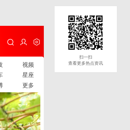
扫一扫
扫一扫
查看更多热点资讯
查看更多热点资讯
技
视频
车
星座
博
更多