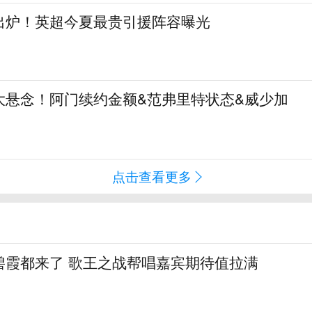
阵出炉！英超今夏最贵引援阵容曝光
大悬念！阿门续约金额&范弗里特状态&威少加
点击查看更多
碧霞都来了 歌王之战帮唱嘉宾期待值拉满