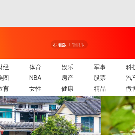
标准版
智能版
财经
体育
娱乐
军事
科
美图
NBA
房产
股票
汽
教育
女性
健康
精品
微