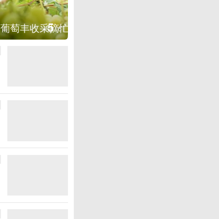
图集
5
湖北房县：路畅景美
/
6