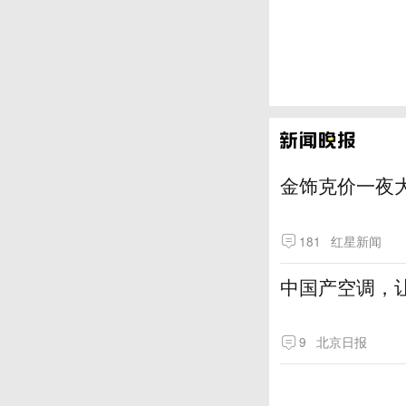
金饰克价一夜大
181
红星新闻
中国产空调，让
9
北京日报