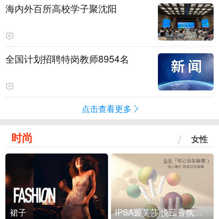
海内外百所高校学子聚沈阳
全国计划招聘特岗教师8954名
点击查看更多
时尚
女性
裙子
IPSA茵芙莎 悦己香氛凝露上市