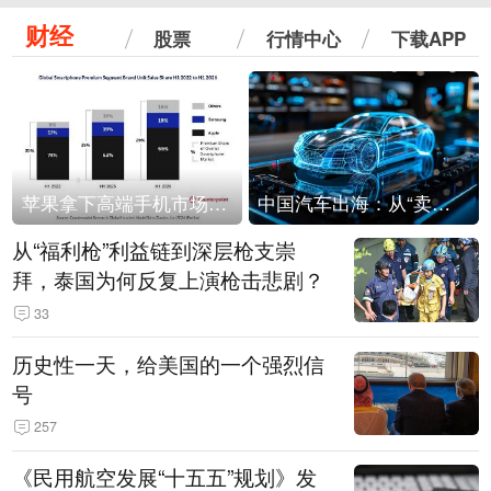
财经
股票
行情中心
下载APP
苹果拿下高端手机市场65%的份额：iPhone 17系列功不可没
中国汽车出海：从“卖出去”到“走进去”
从“福利枪”利益链到深层枪支崇
拜，泰国为何反复上演枪击悲剧？
33
历史性一天，给美国的一个强烈信
号
257
《民用航空发展“十五五”规划》发