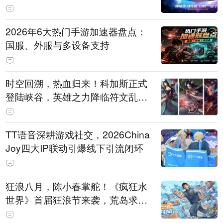
打造旗舰供电方案
2026年6大热门手游加速器盘点：
国服、外服与多设备支持
时空回溯，热血归来！科加斯正式
登陆峡谷，英雄之力降临符文乱
斗！
TT语音深耕游戏社交，2026China
Joy四大IP联动引爆线下引流闭环
狂浪八月，陈小春掌舵！《疯狂水
世界》首届狂浪节来袭，荒岛求生
直播即将开启