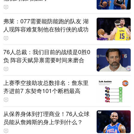
弗莱：077需要能防能跑的队友 湖
人现阵容难复制他在独行侠的成功
76人总裁：我们目前的战绩是0胜0
负 阵容天赋异禀需要时间来磨合
上赛季空接助攻总数排名：詹东里
齐进前7 东契奇101个断档最高
从保养身体到打理商业！76人众球
员能从詹姆斯的身上学到什么？