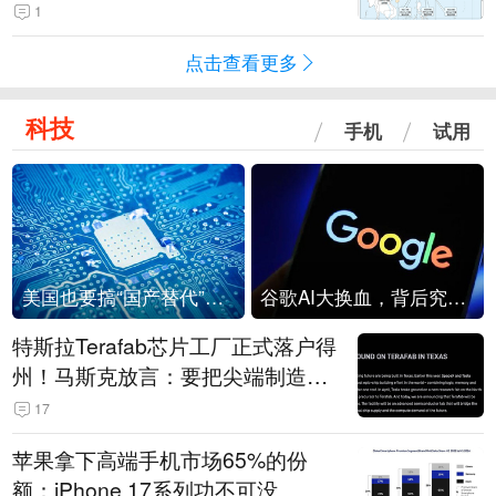
1
点击查看更多
科技
手机
试用
美国也要搞“国产替代”？先算清三笔账
谷歌AI大换血，背后究竟发生了什么？
特斯拉Terafab芯片工厂正式落户得
州！马斯克放言：要把尖端制造带
回美国
17
苹果拿下高端手机市场65%的份
额：iPhone 17系列功不可没