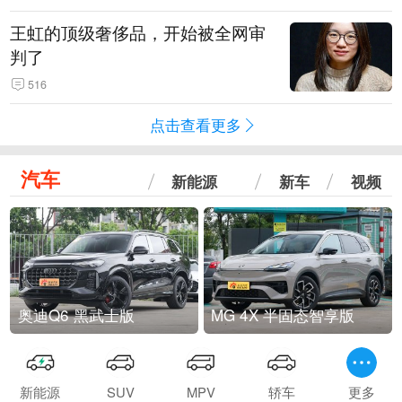
王虹的顶级奢侈品，开始被全网审
判了
516
点击查看更多
汽车
新能源
新车
视频
奥迪Q6 黑武士版
MG 4X 半固态智享版
新能源
SUV
MPV
轿车
更多