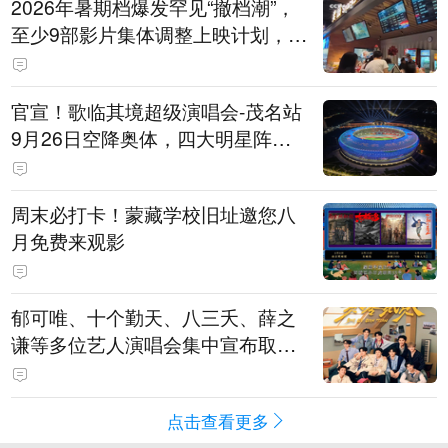
2026年暑期档爆发罕见“撤档潮”，
至少9部影片集体调整上映计划，影
评人直言不看好：凭啥认为换个时
间就能大卖？
官宣！歌临其境超级演唱会-茂名站
9月26日空降奥体，四大明星阵容
重磅揭晓
周末必打卡！蒙藏学校旧址邀您八
月免费来观影
郁可唯、十个勤天、八三夭、薛之
谦等多位艺人演唱会集中宣布取消
或延期
点击查看更多