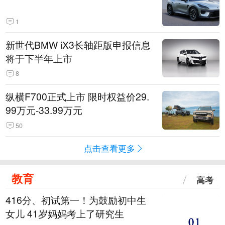
1
新世代BMW iX3长轴距版申报信息
将于下半年上市
8
纵横F700正式上市 限时权益价29.
99万元-33.99万元
50
点击查看更多
教育
高考
416分、初试第一！为鼓励初中生
女儿 41岁妈妈考上了研究生