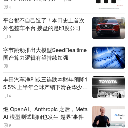
4
平台都不自己造了！本田史上首次
外包整车平台 接盘的是印度公司
9
字节跳动推出大模型SeedRealtime
国产算力逻辑有望持续加强
丰田汽车净利或三连跌本财年预降1
5.5% 上半年全球产销下滑在华少卖
14.3万辆
4
继 OpenAI、Anthropic 之后，Meta
AI 模型测试期间也发生“越界”事件
9