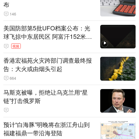
布
146
美国防部第5批UFO档案公布：光
球飞掠中东居民区 阿富汗152米三
角形遮蔽星光
视频
香港宏福苑火灾跨部门调查最终报
告：大火或由烟头引起
664
马斯克被曝，拒绝让乌克兰用“星
链”打击俄罗斯
预计“白海豚”明晚将在浙江舟山到
福建福鼎一带沿海登陆