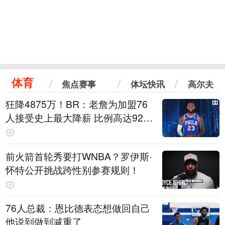
体育
焦点赛事
体坛快讯
高尔夫
狂降4875万！BR：老詹为加盟76
人接受史上最大降薪 比例高达92.
6%
前火箭首轮秀要打WNBA？罗伊斯·
怀特公开挑战跨性别参赛规则！
76人总裁：恩比德表态想做回自己
他说到做到减重了