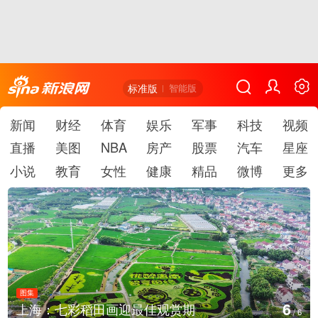
标准版
智能版
新闻
财经
体育
娱乐
军事
科技
视频
直播
美图
NBA
房产
股票
汽车
星座
小说
教育
女性
健康
精品
微博
更多
图集
1
厄瓜多尔总统诺沃亚会见阿根廷总统米莱
/
6