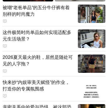
被嘲“老爸单品”的五分牛仔裤有着
别样的时尚魔力
这件极简时尚单品如何实现适配多
元生活场景？
2026夏天最火的鞋，居然是随处可
见的人字拖？
快来抄“内娱审美天赋怪”的作业，
打造你的专属氛围感
亲密关系中的爱与恐惧，被这部恐