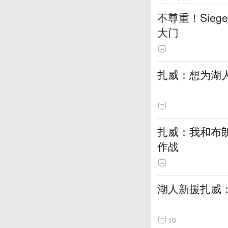
不尊重！Sie
大门
扎威：想为湖
扎威：我和布
作战
湖人新援扎威
10