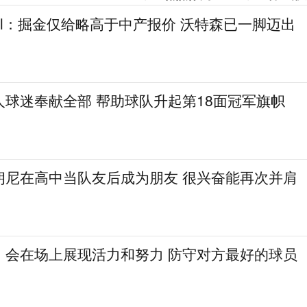
gel：掘金仅给略高于中产报价 沃特森已一脚迈出
人球迷奉献全部 帮助球队升起第18面冠军旗帜
朗尼在高中当队友后成为朋友 很兴奋能再次并肩
：会在场上展现活力和努力 防守对方最好的球员