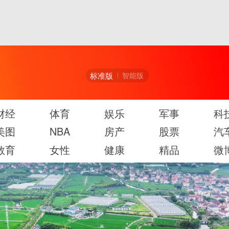
标准版
智能版
财经
体育
娱乐
军事
科
美图
NBA
房产
股票
汽
教育
女性
健康
精品
微