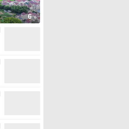
图集
6
厄瓜多尔总统诺沃亚会见阿根廷
/
6