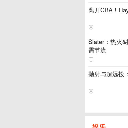
离开CBA！H
Slater：
需节流
抛射与超远投
娱乐