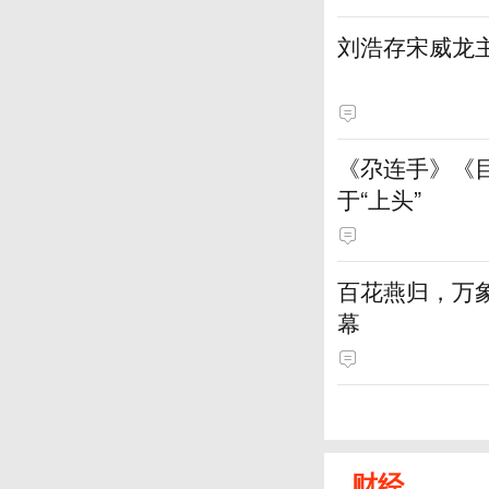
刘浩存宋威龙
《尕连手》《
于“上头”
百花燕归，万
幕
财经