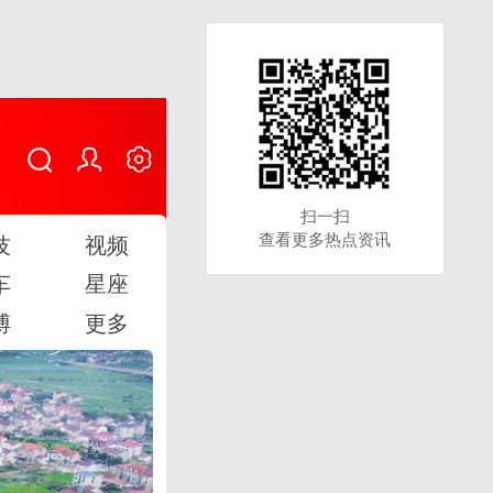
扫一扫
扫一扫
查看更多热点资讯
查看更多热点资讯
技
视频
车
星座
博
更多