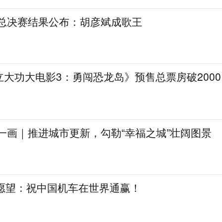
》总决赛结果公布：胡彦斌成歌王
大功大电影3：勇闯恐龙岛》预售总票房破2000
一画｜推进城市更新，勾勒“幸福之城”壮阔图景
日愿望：祝中国机车在世界通赢！