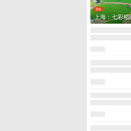
图集
上海：七彩稻